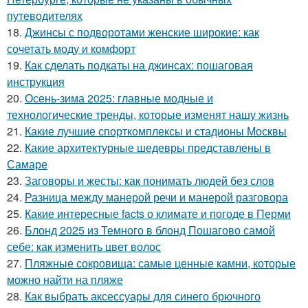
путеводителях
18.
Джинсы с подворотами женские широкие: как
сочетать моду и комфорт
19.
Как сделать подкаты на джинсах: пошаговая
инструкция
20.
Осень-зима 2025: главные модные и
технологические тренды, которые изменят нашу жизнь
21.
Какие лучшие спорткомплексы и стадионы Москвы
22.
Какие архитектурные шедевры представлены в
Самаре
23.
Заговоры и жесты: как понимать людей без слов
24.
Разница между манерой речи и манерой разговора
25.
Какие интересные facts о климате и погоде в Перми
26.
Блонд 2025 из Темного в блонд Пошагово самой
себе: как изменить цвет волос
27.
Пляжные сокровища: самые ценные камни, которые
можно найти на пляже
28.
Как выбрать аксессуары для синего брючного