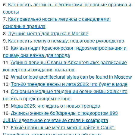
6.
Как носить леггинсы с ботинками: основные правила и
советы
7.
Как правильно носить легинсы с сандалиями:
основные правила
8.
Лучшие места для отдыха в Москве
9.
Как носить темную помаду: пошаговое руководство
10.
Как выглядит Красноярская гидроэлектростанция и
почему она важна для города
11.
Афиша певицы Славы в Архангельске: расписание
концертов и ожидания фанатов
12.
What unique architectural styles can be found in Moscow
13.
Топ-20 трендов весны и лета 2025: что будет в моде
14.
Основные модные тенденции осени-зимы 2025: что
носить в предстоящем сезоне
15.
Мода 2025: что ждать от новых трендов
16.
Джинсы женские бойфренды с подворотом 893
JULIA: идеальное сочетание стиля и комфорта
17.
Какие необычные места можно найти в Санкт-
Петербурге, которые не указаны в обычных