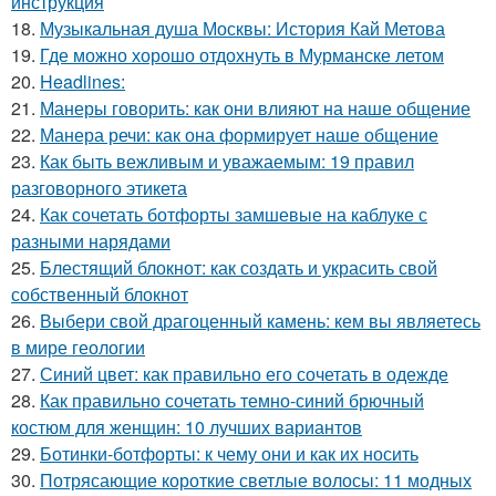
инструкция
18.
Музыкальная душа Москвы: История Кай Метова
19.
Где можно хорошо отдохнуть в Мурманске летом
20.
Headlines:
21.
Манеры говорить: как они влияют на наше общение
22.
Манера речи: как она формирует наше общение
23.
Как быть вежливым и уважаемым: 19 правил
разговорного этикета
24.
Как сочетать ботфорты замшевые на каблуке с
разными нарядами
25.
Блестящий блокнот: как создать и украсить свой
собственный блокнот
26.
Выбери свой драгоценный камень: кем вы являетесь
в мире геологии
27.
Синий цвет: как правильно его сочетать в одежде
28.
Как правильно сочетать темно-синий брючный
костюм для женщин: 10 лучших вариантов
29.
Ботинки-ботфорты: к чему они и как их носить
30.
Потрясающие короткие светлые волосы: 11 модных