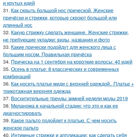
и крутых идей
31.
Как скрыть большой нос прической. Женские
причёски и стрижки, которые скроют большой или
длинный нос
32.
Какую стрижку сделать женщине. Женские стрижки,
не требующие укладки: виды, названия и фото
33.
Какие прически подойдут для женского лица с
большим носом. Правильная причёска
34.
Прическа на 1 сентября на короткие волосы: 40 идей
35.
Осень в платье: 8 классических и современных
комбинаций
36.
Как носить платье миди с верхней одеждой.. Платье +
трикотажная верхняя одежда
37.
Восхитительные тренды зимней недели моды 2019
38.
Меланома в начальной стадии: что это и как ее
диагностировать
39.
Какое пальто подойдет к платью. С чем носить
женское пальто
40.
Интимные стрижки и аппликации: как сделать себя