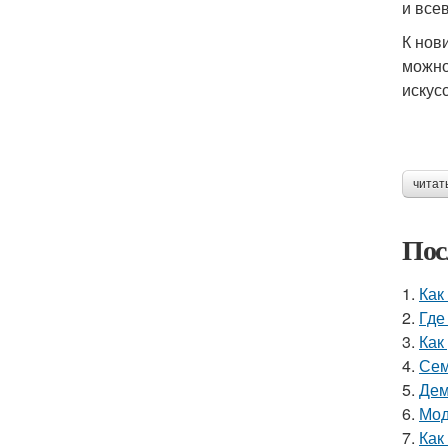
и все
К нов
можно
искус
читат
Пос
1.
Как
2.
Где
3.
Как
4.
Сем
5.
Дем
6.
Мод
7.
Как