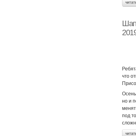
читат
Шап
2019
Ребят
что о
Присо
Осень
но и 
менят
под т
сложно
читат