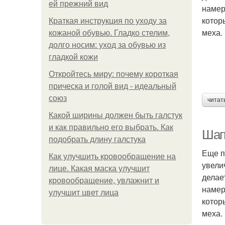
ей прежний вид
намер
котор
Краткая инструкция по уходу за
меха.
кожаной обувью. Гладко стелим,
долго носим: уход за обувью из
гладкой кожи
Откройтесь миру: почему короткая
прическа и голой вид - идеальный
союз
читат
Какой ширины должен быть галстук
и как правильно его выбрать. Как
Шап
подобрать длину галстука
Еще п
Как улучшить кровообращение на
увели
лице. Какая маска улучшит
делае
кровообращение, увлажнит и
намер
улучшит цвет лица
котор
меха.