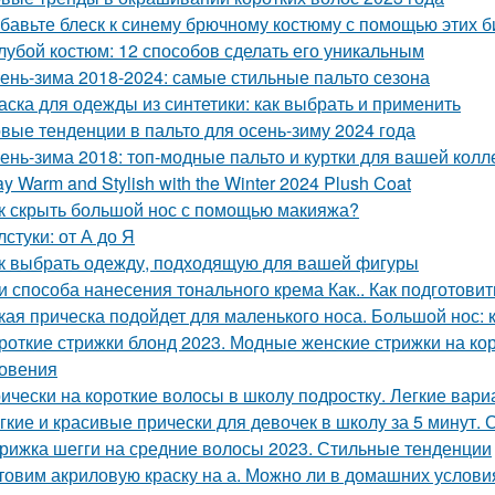
бавьте блеск к синему брючному костюму с помощью этих 
лубой костюм: 12 способов сделать его уникальным
ень-зима 2018-2024: самые стильные пальто сезона
аска для одежды из синтетики: как выбрать и применить
вые тенденции в пальто для осень-зиму 2024 года
ень-зима 2018: топ-модные пальто и куртки для вашей колл
ay Warm and Stylish with the Winter 2024 Plush Coat
к скрыть большой нос с помощью макияжа?
лстуки: от А до Я
к выбрать одежду, подходящую для вашей фигуры
и способа нанесения тонального крема Как.. Как подготови
кая прическа подойдет для маленького носа. Большой нос: 
роткие стрижки блонд 2023. Модные женские стрижки на кор
овения
ически на короткие волосы в школу подростку. Легкие вар
гкие и красивые прически для девочек в школу за 5 минут.
рижка шегги на средние волосы 2023. Стильные тенденции
товим акриловую краску на а. Можно ли в домашних услови