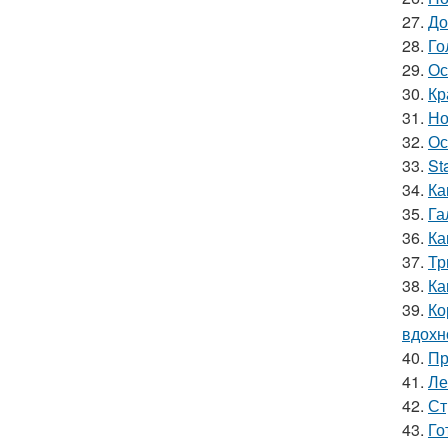
27.
До
28.
Го
29.
Ос
30.
Кр
31.
Но
32.
Ос
33.
St
34.
Ка
35.
Га
36.
Ка
37.
Тр
38.
Ка
39.
Ко
вдохн
40.
Пр
41.
Ле
42.
Ст
43.
Го