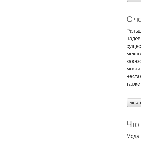
С ч
Раньш
надев
сущес
мехов
завяз
многи
неста
также
читат
Что
Мода 