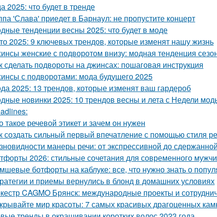
а 2025: что будет в тренде
ппа 'Слава' приедет в Барнаул: не пропустите концерт
дные тенденции весны 2025: что будет в моде
то 2025: 9 ключевых трендов, которые изменят нашу жизнь
инсы женские с подворотом внизу: модная тенденция сезо
к сделать подвороты на джинсах: пошаговая инструкция
инсы с подворотами: мода будущего 2025
да 2025: 13 трендов, которые изменят ваш гардероб
дные новинки 2025: 10 трендов весны и лета с Недели мод
adlines:
о такое речевой этикет и зачем он нужен
к создать сильный первый впечатление с помощью стиля р
зновидности манеры речи: от экспрессивной до сдержанно
тфорты 2026: стильные сочетания для современного мужч
мшевые ботфорты на каблуке: все, что нужно знать о попу
ратегии и приемы вернулись в блонд в домашних условиях
кестр CAGMO Брянск: международные проекты и сотрудни
крывайте мир красоты: 7 самых красивых драгоценных кам
вые тренды в окрашивании коротких волос 2023 года