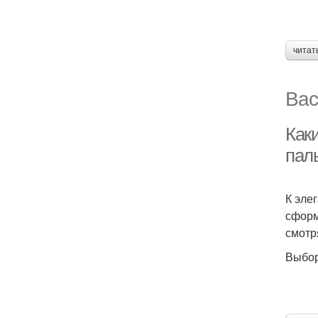
читат
Вас
Как
пал
К эле
сформ
смотр
Выбор