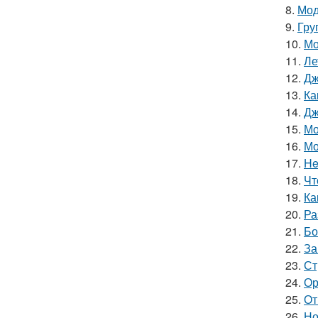
8.
Мод
9.
Гру
10.
Мо
11.
Ле
12.
Дж
13.
Ка
14.
Дж
15.
Мо
16.
Мо
17.
He
18.
Чт
19.
Ка
20.
Ра
21.
Бо
22.
За
23.
Ст
24.
Ор
25.
От
26.
Но