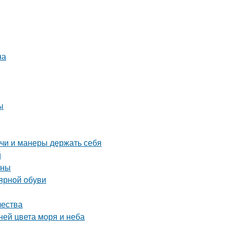
на
ы
ечи и манеры держать себя
й
ины
лярной обуви
чества
ней цвета моря и неба