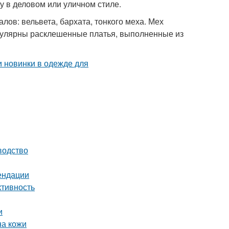
 в деловом или уличном стиле.
ов: вельвета, бархата, тонкого меха. Мех
пулярны расклешенные платья, выполненные из
водство
ендации
ктивность
и
на кожи