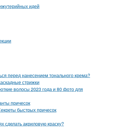
бижутерийных идей
екции
ться перед нанесением тонального крема?
каскадные стрижки
откие волосы 2023 года и 80 фото для
ианты причесок
 Секреты быстрых причесок
ях сделать акриловую краску?