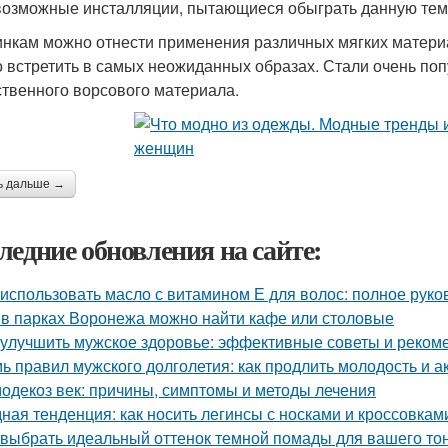
возможные инсталляции, пытающиеся обыграть данную тему
инкам можно отнести применения различных мягких материал
 встретить в самых неожиданных образах. Стали очень по
ственного ворсового материала.
ь дальше →
ледние обновления на сайте:
 использовать масло с витамином Е для волос: полное руко
 в парках Воронежа можно найти кафе или столовые
 улучшить мужское здоровье: эффективные советы и реком
ь правил мужского долголетия: как продлить молодость и а
одекоз век: причины, симптомы и методы лечения
ная тенденция: как носить легинсы с носками и кроссовкам
 выбрать идеальный оттенок темной помады для вашего то