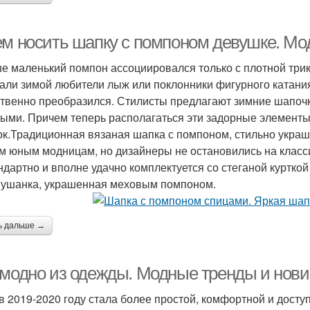
ем носить шапку с помпоном девушке. М
е маленький помпон ассоциировался только с плотной три
али зимой любители лыж или поклонники фигурного катания
твенно преобразился. Стилисты предлагают зимние шапочк
ыми. Причем теперь располагаться эти задорные элементы 
ок.Традиционная вязаная шапка с помпоном, стильно укра
м юным модницам, но дизайнеры не остановились на класс
ндартно и вполне удачно комплектуется со стеганой курткой
 ушанка, украшенная меховым помпоном.
ь дальше →
 модно из одежды. Модные тренды и нови
в 2019-2020 году стала более простой, комфортной и дост