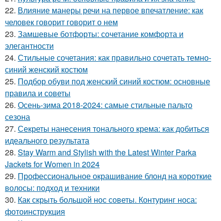
22.
Влияние манеры речи на первое впечатление: как
человек говорит говорит о нем
23.
Замшевые ботфорты: сочетание комфорта и
элегантности
24.
Стильные сочетания: как правильно сочетать темно-
синий женский костюм
25.
Подбор обуви под женский синий костюм: основные
правила и советы
26.
Осень-зима 2018-2024: самые стильные пальто
сезона
27.
Секреты нанесения тонального крема: как добиться
идеального результата
28.
Stay Warm and Stylish with the Latest Winter Parka
Jackets for Women in 2024
29.
Профессиональное окрашивание блонд на короткие
волосы: подход и техники
30.
Как скрыть большой нос советы. Контуринг носа:
фотоинструкция