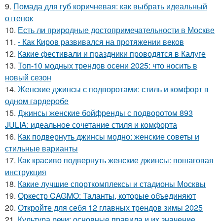
9.
Помада для губ коричневая: как выбрать идеальный
оттенок
10.
Есть ли природные достопримечательности в Москве
11.
- Как Киров развивался на протяжении веков
12.
Какие фестивали и праздники проводятся в Калуге
13.
Топ-10 модных трендов осени 2025: что носить в
новый сезон
14.
Женские джинсы с подворотами: стиль и комфорт в
одном гардеробе
15.
Джинсы женские бойфренды с подворотом 893
JULIA: идеальное сочетание стиля и комфорта
16.
Как подвернуть джинсы модно: женские советы и
стильные варианты
17.
Как красиво подвернуть женские джинсы: пошаговая
инструкция
18.
Какие лучшие спорткомплексы и стадионы Москвы
19.
Оркестр CAGMO: Таланты, которые объединяют
20.
Откройте для себя 12 главных трендов зимы 2025
21.
Культура речи: основные правила и их значение