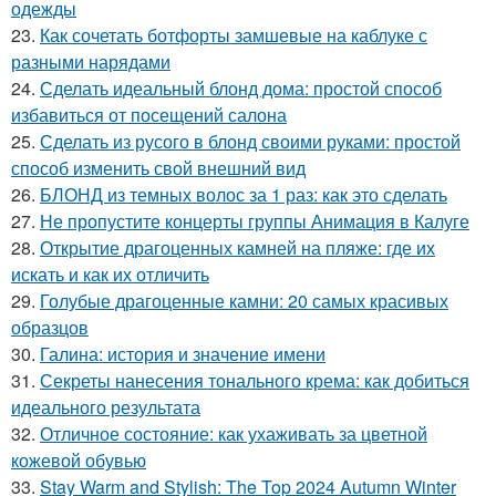
одежды
23.
Как сочетать ботфорты замшевые на каблуке с
разными нарядами
24.
Сделать идеальный блонд дома: простой способ
избавиться от посещений салона
25.
Сделать из русого в блонд своими руками: простой
способ изменить свой внешний вид
26.
БЛОНД из темных волос за 1 раз: как это сделать
27.
Не пропустите концерты группы Анимация в Калуге
28.
Открытие драгоценных камней на пляже: где их
искать и как их отличить
29.
Голубые драгоценные камни: 20 самых красивых
образцов
30.
Галина: история и значение имени
31.
Секреты нанесения тонального крема: как добиться
идеального результата
32.
Отличное состояние: как ухаживать за цветной
кожевой обувью
33.
Stay Warm and Stylish: The Top 2024 Autumn Winter