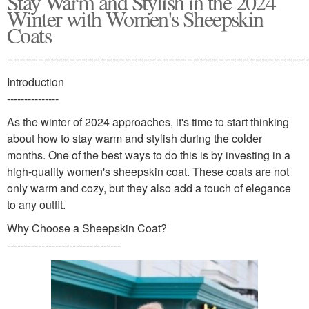
Stay Warm and Stylish in the 2024
Winter with Women's Sheepskin
Coats
================================================
Introduction
---------------
As the winter of 2024 approaches, it's time to start thinking
about how to stay warm and stylish during the colder
months. One of the best ways to do this is by investing in a
high-quality women's sheepskin coat. These coats are not
only warm and cozy, but they also add a touch of elegance
to any outfit.
Why Choose a Sheepskin Coat?
---------------------------------