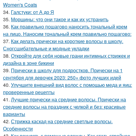
Women's Coats
34.
Галстуки: от А до Я
35.
Морщины: что они такое и как их устранить
36.
Как правильно пошагово наносить тональный крем
на лицо. Наносим тональный крем правильно пошагово:
37.
Как делать прически на короткие волосы в школу.
Сногсшибательные и модные укладки
38.
Откройте для себя новые грани интимных стрижек и
дизайна в зоне бикини
39.
Прически в школу для подростков. Прически на 1
сентября для девочек 2023: 250+ фото лучших идей
40.
Улучшите внешний вид волос с помощью меда и яиц:
проверенные рецепты
41.
Лучшие прически на средние волосы. Прически на
средние волосы на праздник с челкой и без: красивые
варианты
42.
Стрижка каскад на средние светлые волосы.
Особенности
43.
Как похудеть с помощью одежды. Как стать стройнее