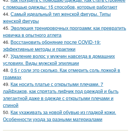
с помощью одежды: 15 способов, которые работают
44.
Самый идеальный тип женской фигуры. Типы
женской фигуры
45.
Эволюция тренировочных программ: как превратить
новичка в опытного атлета
46.
Восстановить обоняние после COVID-19:
эффективные методы и практики
47.
Удаление волос у мужчин навсегда в домашних
условиях. Виды мужской эпиляции
48.
0 5 г соли это сколько. Как отмерить соль ложкой в
граммах
49.
Как носить платье с открытыми плечами. 7
лайфхаков, как спрятать лифчик под одеждой и быть
элегантной даже в одежде с открытыми плечами и
спиной
50.
Как ухаживать за новой обувью из гладкой кожи.
Особенности ухода за разными материалами