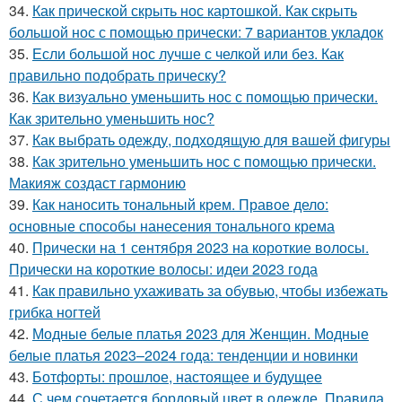
34.
Как прической скрыть нос картошкой. Как скрыть
большой нос с помощью прически: 7 вариантов укладок
35.
Если большой нос лучше с челкой или без. Как
правильно подобрать прическу?
36.
Как визуально уменьшить нос с помощью прически.
Как зрительно уменьшить нос?
37.
Как выбрать одежду, подходящую для вашей фигуры
38.
Как зрительно уменьшить нос с помощью прически.
Макияж создаст гармонию
39.
Как наносить тональный крем. Правое дело:
основные способы нанесения тонального крема
40.
Прически на 1 сентября 2023 на короткие волосы.
Прически на короткие волосы: идеи 2023 года
41.
Как правильно ухаживать за обувью, чтобы избежать
грибка ногтей
42.
Модные белые платья 2023 для Женщин. Модные
белые платья 2023–2024 года: тенденции и новинки
43.
Ботфорты: прошлое, настоящее и будущее
44.
С чем сочетается бордовый цвет в одежде. Правила