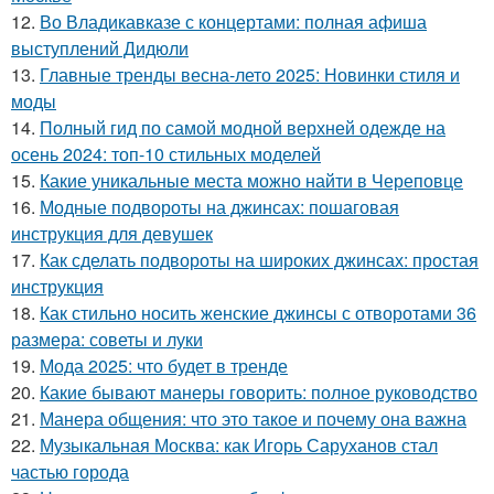
12.
Во Владикавказе с концертами: полная афиша
выступлений Дидюли
13.
Главные тренды весна-лето 2025: Новинки стиля и
моды
14.
Полный гид по самой модной верхней одежде на
осень 2024: топ-10 стильных моделей
15.
Какие уникальные места можно найти в Череповце
16.
Модные подвороты на джинсах: пошаговая
инструкция для девушек
17.
Как сделать подвороты на широких джинсах: простая
инструкция
18.
Как стильно носить женские джинсы с отворотами 36
размера: советы и луки
19.
Мода 2025: что будет в тренде
20.
Какие бывают манеры говорить: полное руководство
21.
Манера общения: что это такое и почему она важна
22.
Музыкальная Москва: как Игорь Саруханов стал
частью города