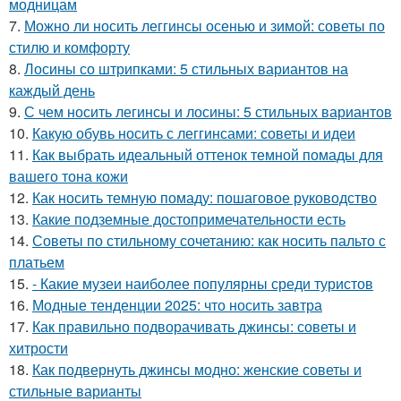
модницам
7.
Можно ли носить леггинсы осенью и зимой: советы по
стилю и комфорту
8.
Лосины со штрипками: 5 стильных вариантов на
каждый день
9.
С чем носить легинсы и лосины: 5 стильных вариантов
10.
Какую обувь носить с леггинсами: советы и идеи
11.
Как выбрать идеальный оттенок темной помады для
вашего тона кожи
12.
Как носить темную помаду: пошаговое руководство
13.
Какие подземные достопримечательности есть
14.
Советы по стильному сочетанию: как носить пальто с
платьем
15.
- Какие музеи наиболее популярны среди туристов
16.
Модные тенденции 2025: что носить завтра
17.
Как правильно подворачивать джинсы: советы и
хитрости
18.
Как подвернуть джинсы модно: женские советы и
стильные варианты