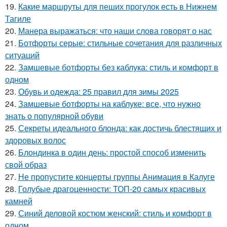
19.
Какие маршруты для пеших прогулок есть в Нижнем
Тагиле
20.
Манера выражаться: что наши слова говорят о нас
21.
Ботфорты серые: стильные сочетания для различных
ситуаций
22.
Замшевые ботфорты без каблука: стиль и комфорт в
одном
23.
Обувь и одежда: 25 правил для зимы 2025
24.
Замшевые ботфорты на каблуке: все, что нужно
знать о популярной обуви
25.
Секреты идеального блонда: как достичь блестящих и
здоровых волос
26.
Блондинка в один день: простой способ изменить
свой образ
27.
Не пропустите концерты группы Анимация в Калуге
28.
Голубые драгоценности: ТОП-20 самых красивых
камней
29.
Синий деловой костюм женский: стиль и комфорт в
одном