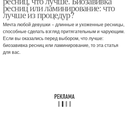
ресниц, что лучше. Биозавивка
ламинировании
ресниц или ламинирование: что
лучше из процедур?
Набор для
Мечта любой девушки − длинные и ухоженные ресницы,
Стартовый набор
биоламинирования
способные сделать взгляд притягательным и чарующим.
Если вы оказались перед выбором, что лучше:
биозавивка ресниц или ламинирование, то эта статья
для вас.
Профессиональное
Набор для процедуры
ламинирование
Средства для
Набор для домашнего
ламинирования
ламинирования
Средство для
ламинирования