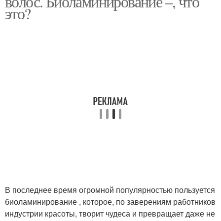
волос. Биоламинирование –, что
это?
Набор для
Профессиональное
ламинирования
ламинирование
Набор для домашнего
Средство для
ламинирования
ламинирования
В последнее время огромной популярностью пользуется
биоламинирование , которое, по заверениям работников
индустрии красоты, творит чудеса и превращает даже не