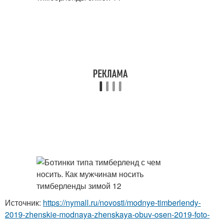
Источник:
https://nymall.ru/novosti/modnye-timberlendy-
2019-zhenskie-modnaya-zhenskaya-obuv-osen-2019-foto-