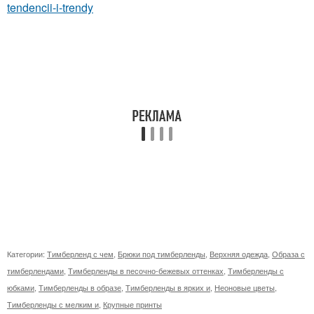
tendencii-i-trendy
Категории:
Тимберленд с чем
,
Брюки под тимберленды
,
Верхняя одежда
,
Образа с
тимберлендами
,
Тимберленды в песочно-бежевых оттенках
,
Тимберленды с
юбками
,
Тимберленды в образе
,
Тимберленды в ярких и
,
Неоновые цветы
,
Тимберленды с мелким и
,
Крупные принты