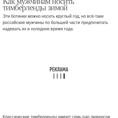
Как мужчинам носить
тимберленды зимой
Эти ботинки можно носить круглый год, но всё-таки
Пальто с
российские мужчины по большей части предпочитать
Луки с тимберлендами
тимберлендами
надевать их в холодное время года.
Тимберленд с чем
Тимберленды с чем
Звезда в тимберлендах
Модные образа
Тимберленды с
Черные тимберленды
платьями
Классические тимберленды имеют семь пар люверсов,