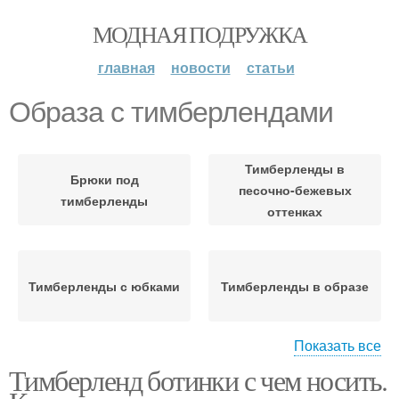
МОДНАЯ ПОДРУЖКА
главная
новости
статьи
Образа с тимберлендами
Тимберленды в
Брюки под
песочно-бежевых
тимберленды
оттенках
Тимберленды с юбками
Тимберленды в образе
Показать все
Тимберленд ботинки с чем носить.
Тимберленды с мелким
Тимберленды в ярких и
и