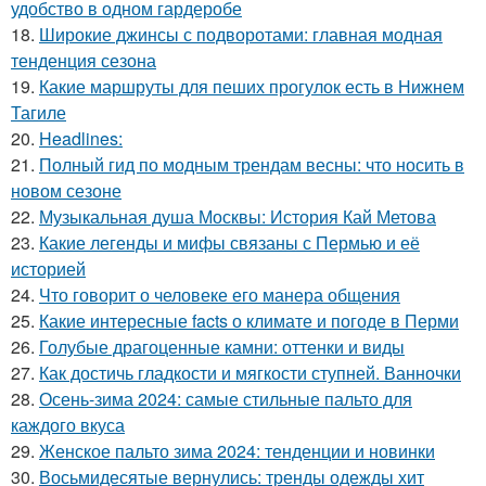
удобство в одном гардеробе
18.
Широкие джинсы с подворотами: главная модная
тенденция сезона
19.
Какие маршруты для пеших прогулок есть в Нижнем
Тагиле
20.
Headlines:
21.
Полный гид по модным трендам весны: что носить в
новом сезоне
22.
Музыкальная душа Москвы: История Кай Метова
23.
Какие легенды и мифы связаны с Пермью и её
историей
24.
Что говорит о человеке его манера общения
25.
Какие интересные facts о климате и погоде в Перми
26.
Голубые драгоценные камни: оттенки и виды
27.
Как достичь гладкости и мягкости ступней. Ванночки
28.
Осень-зима 2024: самые стильные пальто для
каждого вкуса
29.
Женское пальто зима 2024: тенденции и новинки
30.
Восьмидесятые вернулись: тренды одежды хит