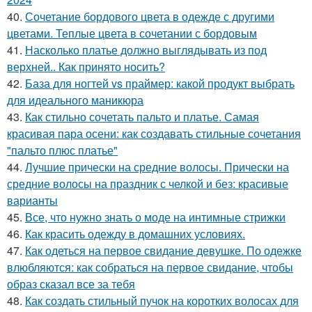
40.
Сочетание бордового цвета в одежде с другими
цветами. Теплые цвета в сочетании с бордовым
41.
Насколько платье должно выглядывать из под
верхней.. Как принято носить?
42.
База для ногтей vs праймер: какой продукт выбрать
для идеального маникюра
43.
Как стильно сочетать пальто и платье. Самая
красивая пара осени: как создавать стильные сочетания
"пальто плюс платье"
44.
Лучшие прически на средние волосы. Прически на
средние волосы на праздник с челкой и без: красивые
варианты
45.
Все, что нужно знать о моде на интимные стрижки
46.
Как красить одежду в домашних условиях.
47.
Как одеться на первое свидание девушке. По одежке
влюбляются: как собраться на первое свидание, чтобы
образ сказал все за тебя
48.
Как создать стильный пучок на коротких волосах для