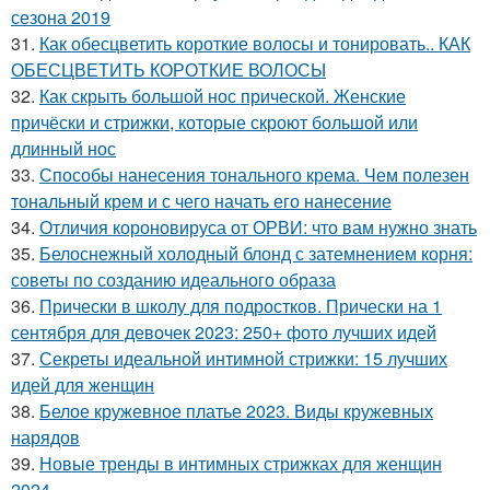
сезона 2019
31.
Как обесцветить короткие волосы и тонировать.. КАК
ОБЕСЦВЕТИТЬ КОРОТКИЕ ВОЛОСЫ
32.
Как скрыть большой нос прической. Женские
причёски и стрижки, которые скроют большой или
длинный нос
33.
Способы нанесения тонального крема. Чем полезен
тональный крем и с чего начать его нанесение
34.
Отличия короновируса от ОРВИ: что вам нужно знать
35.
Белоснежный холодный блонд с затемнением корня:
советы по созданию идеального образа
36.
Прически в школу для подростков. Прически на 1
сентября для девочек 2023: 250+ фото лучших идей
37.
Секреты идеальной интимной стрижки: 15 лучших
идей для женщин
38.
Белое кружевное платье 2023. Виды кружевных
нарядов
39.
Новые тренды в интимных стрижках для женщин
2024