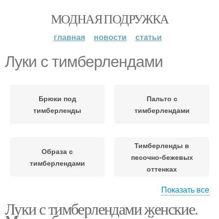
МОДНАЯ ПОДРУЖКА
главная
новости
статьи
Луки с тимберлендами
Брюки под
Пальто с
тимберленды
тимберлендами
Тимберленды в
Образа с
песочно-бежевых
тимберлендами
оттенках
Показать все
Луки с тимберлендами женские.
Тимберленды с юбками
Тимберленды в образе