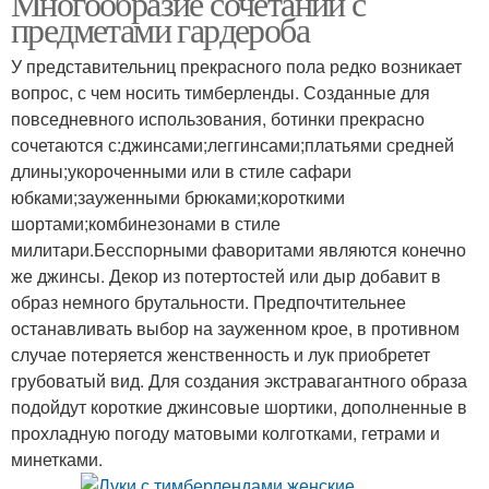
Многообразие сочетаний с
предметами гардероба
У представительниц прекрасного пола редко возникает
Тимберленды с мелким
вопрос, с чем носить тимберленды. Созданные для
Тимберленды в ярких и
и
повседневного использования, ботинки прекрасно
сочетаются с:джинсами;леггинсами;платьями средней
длины;укороченными или в стиле сафари
юбками;зауженными брюками;короткими
Женские луки
шортами;комбинезонами в стиле
милитари.Бесспорными фаворитами являются конечно
же джинсы. Декор из потертостей или дыр добавит в
образ немного брутальности. Предпочтительнее
останавливать выбор на зауженном крое, в противном
случае потеряется женственность и лук приобретет
грубоватый вид. Для создания экстравагантного образа
подойдут короткие джинсовые шортики, дополненные в
прохладную погоду матовыми колготками, гетрами и
минетками.