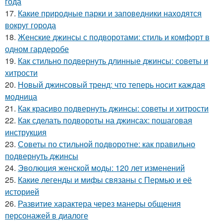
года
17.
Какие природные парки и заповедники находятся
вокруг города
18.
Женские джинсы с подворотами: стиль и комфорт в
одном гардеробе
19.
Как стильно подвернуть длинные джинсы: советы и
хитрости
20.
Новый джинсовый тренд: что теперь носит каждая
модница
21.
Как красиво подвернуть джинсы: советы и хитрости
22.
Как сделать подвороты на джинсах: пошаговая
инструкция
23.
Советы по стильной подворотне: как правильно
подвернуть джинсы
24.
Эволюция женской моды: 120 лет изменений
25.
Какие легенды и мифы связаны с Пермью и её
историей
26.
Развитие характера через манеры общения
персонажей в диалоге