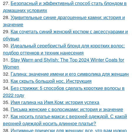
27.
Безопасный и эффективный способ стать блондом в
домашних условиях
28.
Удивительные синие драгоценные камни: история и
значение
29.
Как сочетать синий женский костюм с аксессуарами и
обувью
30.
Идеальный серебристый блонд для коротких волос:
подбор оттенков и техник нанесения
31.
Stay Warm and Stylish: The Top 2024 Winter Coats for
Women
32.
Галина: значение имени и его символика для женщин
33.
Как скрыть большой нос. Инструкция
34.
Без стрижки: 5 способов сделать короткие волосы в
2022 году
35.
Имя галина на Имя.Ком: история успеха
36.
Письма женские с волосиками: история и значение
37.
Как носить платье-макси с верхней одеждой. С какой
верхней одеждой носить длинное платье?
38.
Интимные прически для женщин: все, что вам нужно