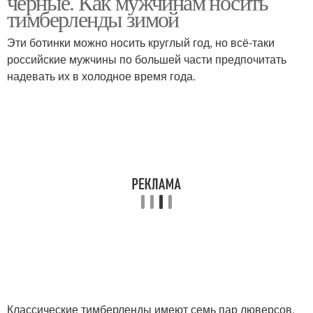
черные. Как мужчинам носить
тимберленды зимой
Эти ботинки можно носить круглый год, но всё-таки
Тимберленды с мелким
российские мужчины по большей части предпочитать
Тимберленды с чем
и
надевать их в холодное время года.
Классические тимберленды имеют семь пар люверсов,