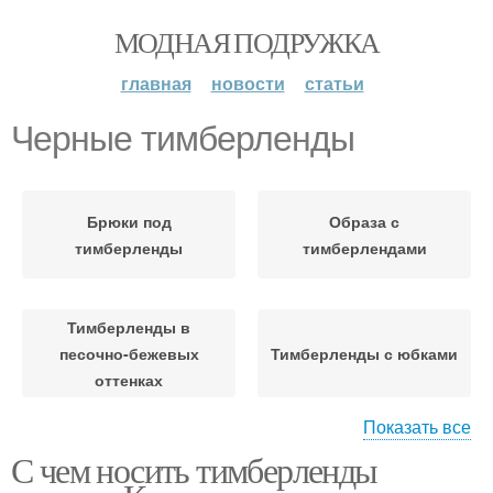
МОДНАЯ ПОДРУЖКА
главная
новости
статьи
Черные тимберленды
Брюки под
Образа с
тимберленды
тимберлендами
Тимберленды в
песочно-бежевых
Тимберленды с юбками
оттенках
Показать все
С чем носить тимберленды
Тимберленды в образе
Тимберленды в ярких и