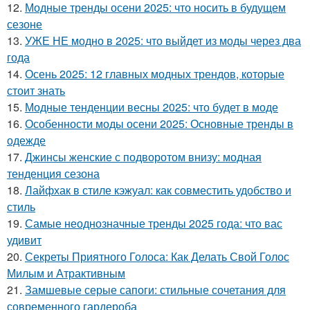
12.
Модные тренды осени 2025: что носить в будущем
сезоне
13.
УЖЕ НЕ модно в 2025: что выйдет из моды через два
года
14.
Осень 2025: 12 главных модных трендов, которые
стоит знать
15.
Модные тенденции весны 2025: что будет в моде
16.
Особенности моды осени 2025: Основные тренды в
одежде
17.
Джинсы женские с подворотом внизу: модная
тенденция сезона
18.
Лайфхак в стиле кэжуал: как совместить удобство и
стиль
19.
Самые неоднозначные тренды 2025 года: что вас
удивит
20.
Секреты Приятного Голоса: Как Делать Свой Голос
Милым и Атрактивным
21.
Замшевые серые сапоги: стильные сочетания для
современного гардероба