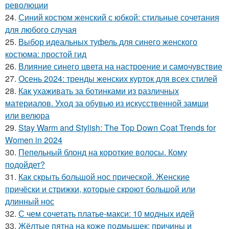
революции
24.
Синий костюм женский с юбкой: стильные сочетания
для любого случая
25.
Выбор идеальных туфель для синего женского
костюма: простой гид
26.
Влияние синего цвета на настроение и самочувствие
27.
Осень 2024: тренды женских курток для всех стилей
28.
Как ухаживать за ботинками из различных
материалов. Уход за обувью из искусственной замши
или велюра
29.
Stay Warm and Stylish: The Top Down Coat Trends for
Women in 2024
30.
Пепельный блонд на короткие волосы. Кому
подойдет?
31.
Как скрыть большой нос прической. Женские
причёски и стрижки, которые скроют большой или
длинный нос
32.
С чем сочетать платье-макси: 10 модных идей
33.
Жёлтые пятна на коже подмышек: причины и