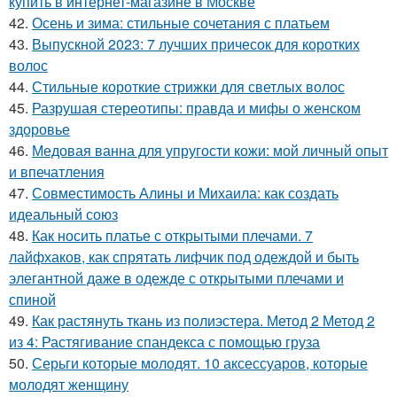
купить в интернет-магазине в Москве
42.
Осень и зима: стильные сочетания с платьем
43.
Выпускной 2023: 7 лучших причесок для коротких
волос
44.
Стильные короткие стрижки для светлых волос
45.
Разрушая стереотипы: правда и мифы о женском
здоровье
46.
Медовая ванна для упругости кожи: мой личный опыт
и впечатления
47.
Совместимость Алины и Михаила: как создать
идеальный союз
48.
Как носить платье с открытыми плечами. 7
лайфхаков, как спрятать лифчик под одеждой и быть
элегантной даже в одежде с открытыми плечами и
спиной
49.
Как растянуть ткань из полиэстера. Метод 2 Метод 2
из 4: Растягивание спандекса с помощью груза
50.
Серьги которые молодят. 10 аксессуаров, которые
молодят женщину