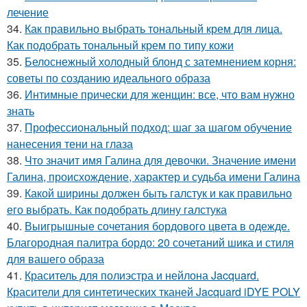
лечение
34.
Как правильно выбрать тональный крем для лица.
Как подобрать тональный крем по типу кожи
35.
Белоснежный холодный блонд с затемнением корня:
советы по созданию идеального образа
36.
Интимные прически для женщин: все, что вам нужно
знать
37.
Профессиональный подход: шаг за шагом обучение
нанесения тени на глаза
38.
Что значит имя Галина для девочки. Значение имени
Галина, происхождение, характер и судьба имени Галина
39.
Какой ширины должен быть галстук и как правильно
его выбрать. Как подобрать длину галстука
40.
Выигрышные сочетания бордового цвета в одежде.
Благородная палитра бордо: 20 сочетаний шика и стиля
для вашего образа
41.
Краситель для полиэстра и нейлона Jacquard.
Красители для синтетических тканей Jacquard iDYE POLY