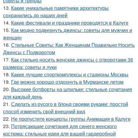
советы и тренды
13.
Какие уникальные памятники архитектуры
сохранились до наших дней
14.
Какие фестивали и праздники проводятся в Калуге
15.
Как модно подвернуть джинсы: советы для мужчин и
женщин
16.
Стильные Советы: Как Женщинам Правильно Носить
Джинсы с Подворотом
17.
Как стильно носить женские джинсы с отворотами 36
размера: советы и луки
18.
Какие лучшие спорткомплексы и стадионы Москвы
19.
Где можно хорошо отдохнуть в Мурманске летом
20.
Высокие ботфорты на шпильке: стильные сочетания
для каждый день
21.
Сделать из русого в блонд своими руками: простой
способ изменить свой внешний вид
22.
Не пропустите концерты группы Анимация в Калуге
23.
Потрясающие сочетания для синего женского
костюма: стильные идеи для вашей гардеробной