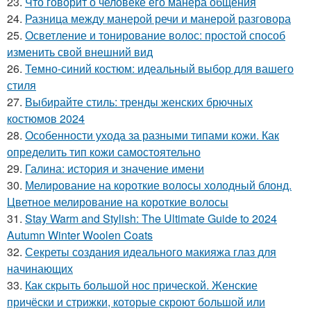
23.
Что говорит о человеке его манера общения
24.
Разница между манерой речи и манерой разговора
25.
Осветление и тонирование волос: простой способ
изменить свой внешний вид
26.
Темно-синий костюм: идеальный выбор для вашего
стиля
27.
Выбирайте стиль: тренды женских брючных
костюмов 2024
28.
Особенности ухода за разными типами кожи. Как
определить тип кожи самостоятельно
29.
Галина: история и значение имени
30.
Мелирование на короткие волосы холодный блонд.
Цветное мелирование на короткие волосы
31.
Stay Warm and Stylish: The Ultimate Guide to 2024
Autumn Winter Woolen Coats
32.
Секреты создания идеального макияжа глаз для
начинающих
33.
Как скрыть большой нос прической. Женские
причёски и стрижки, которые скроют большой или