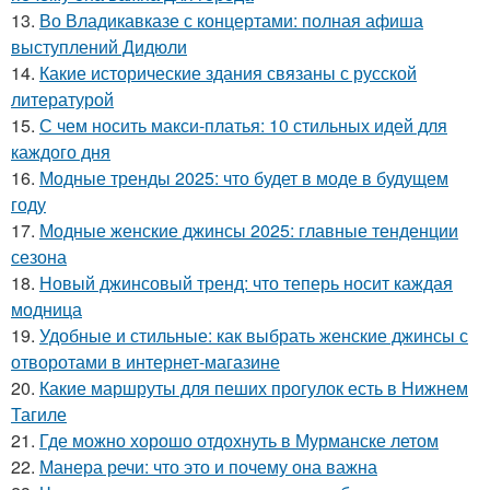
13.
Во Владикавказе с концертами: полная афиша
выступлений Дидюли
14.
Какие исторические здания связаны с русской
литературой
15.
С чем носить макси-платья: 10 стильных идей для
каждого дня
16.
Модные тренды 2025: что будет в моде в будущем
году
17.
Модные женские джинсы 2025: главные тенденции
сезона
18.
Новый джинсовый тренд: что теперь носит каждая
модница
19.
Удобные и стильные: как выбрать женские джинсы с
отворотами в интернет-магазине
20.
Какие маршруты для пеших прогулок есть в Нижнем
Тагиле
21.
Где можно хорошо отдохнуть в Мурманске летом
22.
Манера речи: что это и почему она важна