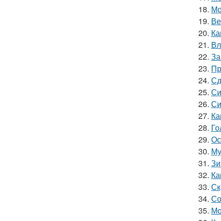
18.
Мо
19.
Ве
20.
Ка
21.
Вл
22.
За
23.
Пр
24.
Сд
25.
Си
26.
Си
27.
Ка
28.
Го
29.
Ос
30.
Му
31.
Зи
32.
Ка
33.
Ск
34.
Со
35.
Мо