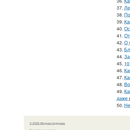
36.
Ка
37.
Ле
38.
По
39.
Ка
40.
Ос
41.
От
42.
О 
43.
Бл
44.
За
45.
10
46.
Ка
47.
Ка
48.
Во
49.
Ка
даже 
50.
Не
© 2026 Модная подружка
Луки, статьи, гид по моде