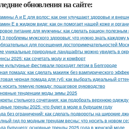
ледние обновления на сайте:
амины А и Е для волос: как они улучшают здоровье и внеш
амин Е в жидком виде: как он помогает нашей коже и орган
ровое питание для мужчины: как сделать рацион полезным
 3 проблемы мужского здоровья: что нужно знать каждому
обязательных для посещения достопримечательностей Мос
ие уникальные природные ландшафты можно увидеть в ок
инсы 2025: как сочетать моду и комфорт
ие культурные фестивали проходят летом в Белгороде
ная помада: как сделать макияж без вампирического эффек
товая черная помада для губ: как выбрать идеальный отте
к носить темную помаду: пошаговое руководство
новные тенденции моды зимы 2025
креты стильного сочетания: как подобрать верхнюю одежду
дные тренды 2025: что будет в моде в будущем году
да без ограничений: как сделать подвороты на широкие дж
лный гид по модным трендам весны: что носить в новом се
да будущего: основные тренды 2025 года в женской моде