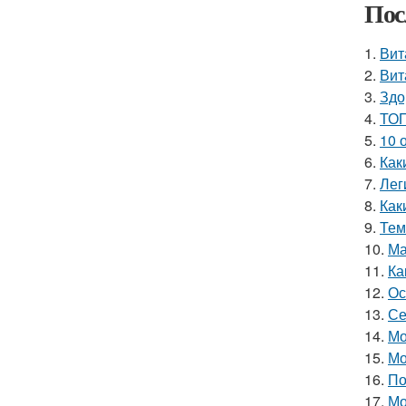
Пос
1.
Вит
2.
Вит
3.
Здо
4.
ТОП
5.
10 
6.
Как
7.
Лег
8.
Как
9.
Тем
10.
Ма
11.
Ка
12.
Ос
13.
Се
14.
Мо
15.
Мо
16.
По
17.
Мо