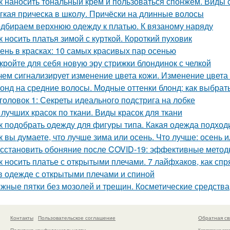
к наносить тональный крем и пользоваться спонжем. Виды
гкая прическа в школу. Причёски на длинные волосы
дбираем верхнюю одежду к платью. К вязаному наряду
к носить платья зимой с курткой. Короткий пуховик
ень в красках: 10 самых красивых пар осенью
кройте для себя новую эру стрижки блондинок с челкой
чем сигнализирует изменение цвета кожи. Изменение цвета
онд на средние волосы. Модные оттенки блонд: как выбрать
головок 1: Секреты идеального подстрига на лобке
 лучших красок по ткани. Виды красок для ткани
к подобрать одежду для фигуры типа. Какая одежда подход
к вы думаете, что лучше зима или осень. Что лучше: осень 
сстановить обоняние после COVID-19: эффективные метод
к носить платье с открытыми плечами. 7 лайфхаков, как сп
в одежде с открытыми плечами и спиной
жные пятки без мозолей и трещин. Косметические средства
Контакты
Пользовательское соглашение
Обратная св
Политика конфидециальности
Копирование раз