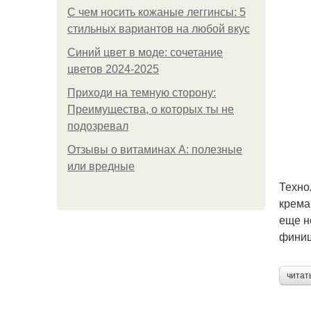
С чем носить кожаные леггинсы: 5
стильных вариантов на любой вкус
Синий цвет в моде: сочетание
цветов 2024-2025
Приходи на темную сторону:
Преимущества, о которых ты не
подозревал
Отзывы о витаминах А: полезные
или вредные
Техно
крема
еще н
финиш
читат