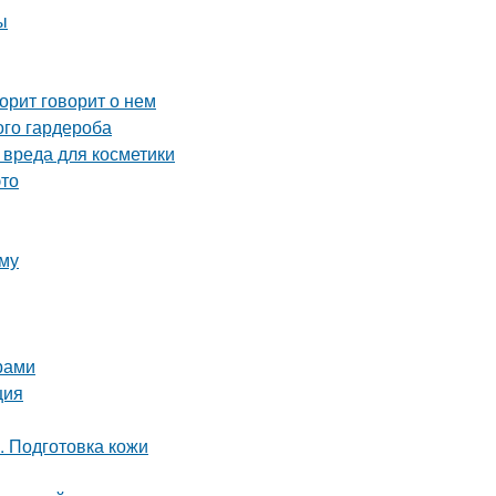
ы
орит говорит о нем
ого гардероба
 вреда для косметики
это
юму
арами
ция
. Подготовка кожи