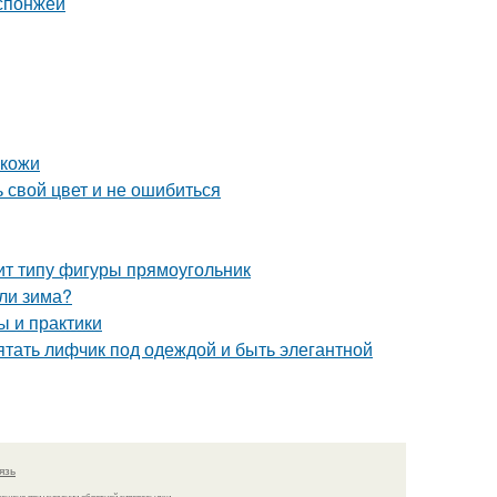
 спонжей
 кожи
 свой цвет и не ошибиться
ит типу фигуры прямоугольник
или зима?
ы и практики
рятать лифчик под одеждой и быть элегантной
язь
решено при указании обратной гиперссылки.