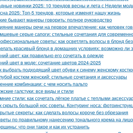
дные новинки 2025: 10 трендов весны и лета с Недели мод
сна 2025: Топ-5 трендов, которые изменят нашу жизнь
кие бывают манеры говорить: полное руководство
ияние манеры речи на первое впечатление: как человек гов
мшевые серые сапоги: стильные сочетания для современн
офессиональные советы: как осветлять волосы в блонд без
елать красивый блонд в домашних условиях: возможно ли 
ний цвет: как правильно его сочетать в одежде
ний цвет в моде: сочетание цветов 2024-2025
к выбрать подходящий цвет обуви к синему женскому кост
лубой костюм женский: стильные сочетания и аксессуары
енние комбинации: с чем носить пальто
жские галстуки: все виды и стили
мние стили: как сочетать лёгкое платье с теплыми аксессу
к скрыть большой нос советы. Контуринг носа: фотоинструк
рытые секреты: как сделать волосы короче без обрезания
веты по правильному нанесению тонального крема на лицо
рщины: что они такое и как их устранить