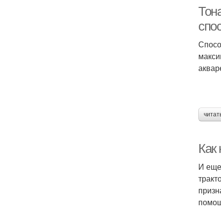
Тон
спо
Спосо
макси
аквар
читат
Как
И еще
тракт
призн
помощ