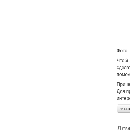
Фото:
Чтобы
сдела
помож
Приче
Для п
интер
читат
Дом