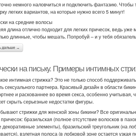
точно немного наловчиться и подключить фантазию. Чтобы 
рку легких вариантов, на которые нужно всего 5 минут!
ски на средние волосы
яя длина отлично подходит для легких причесок, ведь уже
лько длинные, чтобы мешать. Попробуй – и у тебя обязатель
ь дальше →
чески на письку. Примеры интимных стри
акое интимная стрижка? Это не только способ поддерживать 
ть сексуального партнера. Красивый дизайн в области бики
ртнее и раскованнее во время секса, особенно учитывая, 
ет скрыть серьезные недостатки фигуры.
 бывают стрижки для женской зоны бикини? Все оригиналь
 причесок: бразильская (полное отсутствие волосков в пахов
е декоративные элементы), бразильский треугольник (на лоб
вается), взлетная полоса (в лобковой зоне остается узкая п