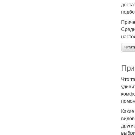
доста
подбо
Приче
Средн
насто
читат
При
Что т
удиви
комфо
помож
Какие
видов
други
выбри