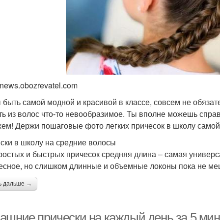
 news.obozrevatel.com
 быть самой модной и красивой в классе, совсем не обязат
ть из волос что-то невообразимое. Ты вполне можешь справ
ем! Держи пошаговые фото легких причесок в школу самой 
ски в школу на средние волосы
ростых и быстрых причесок средняя длина – самая универс
есное, но слишком длинные и объемные локоны пока не ме
ь дальше →
ашние прически на каждый день за 5 мину