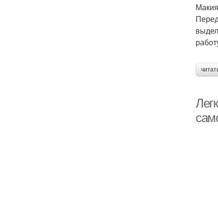
Макия
Перед
выдел
работ
читат
Легк
сам