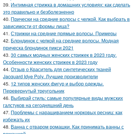
39.
Интимная стрижка в домашних условиях: как сделать
это правильно и безболезненно
40.
Прически на средние волосы с челкой. Как выбрать в
зависимости от формы лица?
41.
Стрижки на средние прямые волосы. Примеры
42.
Блондинок с челкой на средние волосы. Модная
прическа блондинок пикси 2021
43.
30 самых модных женских стрижек в 2023 году.
Особенности женских стрижек в 2023 году
44.
Отзыв о Краситель для синтетических тканей
Jacquard Idye Poly. Лучшие производители
45.
12 типов женских фигур и выбор одежды.
Перевернутый треугольник
46.
Выбирай стиль: самые популярные виды мужских
галстуков на сегодняшний день
47.
Проблемы с наращиванием норковых ресниц: как
избежать их
48.
Ванна с отваром ромашки. Как принимать ванны с
ромашкой