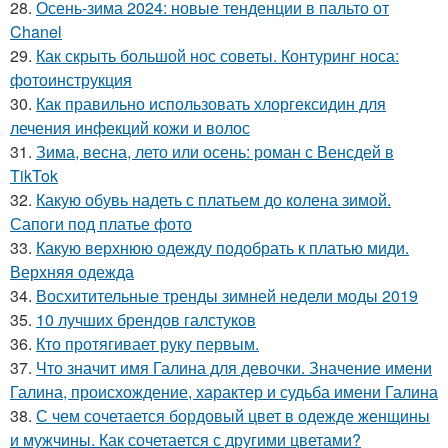
28.
Осень-зима 2024: новые тенденции в пальто от
Chanel
29.
Как скрыть большой нос советы. Контуринг носа:
фотоинструкция
30.
Как правильно использовать хлоргексидин для
лечения инфекций кожи и волос
31.
Зима, весна, лето или осень: роман с Венсдей в
TikTok
32.
Какую обувь надеть с платьем до колена зимой.
Сапоги под платье фото
33.
Какую верхнюю одежду подобрать к платью миди.
Верхняя одежда
34.
Восхитительные тренды зимней недели моды 2019
35.
10 лучших брендов галстуков
36.
Кто протягивает руку первым.
37.
Что значит имя Галина для девочки. Значение имени
Галина, происхождение, характер и судьба имени Галина
38.
С чем сочетается бордовый цвет в одежде женщины
и мужчины. Как сочетается с другими цветами?