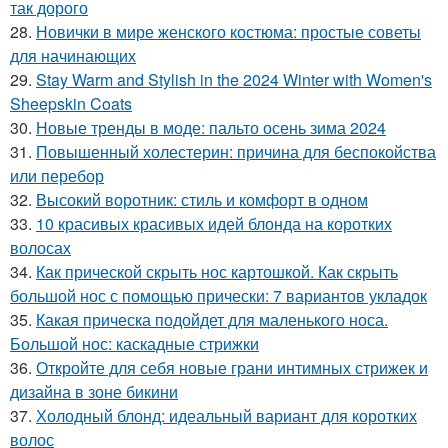
так дорого
28.
Новички в мире женского костюма: простые советы
для начинающих
29.
Stay Warm and Stylish in the 2024 Winter with Women's
Sheepskin Coats
30.
Новые тренды в моде: пальто осень зима 2024
31.
Повышенный холестерин: причина для беспокойства
или перебор
32.
Высокий воротник: стиль и комфорт в одном
33.
10 красивых красивых идей блонда на коротких
волосах
34.
Как прической скрыть нос картошкой. Как скрыть
большой нос с помощью прически: 7 вариантов укладок
35.
Какая прическа подойдет для маленького носа.
Большой нос: каскадные стрижки
36.
Откройте для себя новые грани интимных стрижек и
дизайна в зоне бикини
37.
Холодный блонд: идеальный вариант для коротких
волос