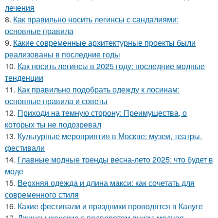
лечения
8.
Как правильно носить легинсы с сандалиями:
основные правила
9.
Какие современные архитектурные проекты были
реализованы в последние годы
10.
Как носить легинсы в 2025 году: последние модные
тенденции
11.
Как правильно подобрать одежду к лосинам:
основные правила и советы
12.
Приходи на темную сторону: Преимущества, о
которых ты не подозревал
13.
Культурные мероприятия в Москве: музеи, театры,
фестивали
14.
Главные модные тренды весна-лето 2025: что будет в
моде
15.
Верхняя одежда и длина макси: как сочетать для
современного стиля
16.
Какие фестивали и праздники проводятся в Калуге
17.
Джинсы женские с подворотом внизу: модная