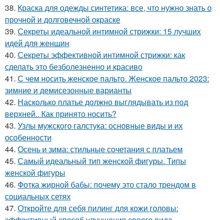
38.
Краска для одежды синтетика: все, что нужно знать о
прочной и долговечной окраске
39.
Секреты идеальной интимной стрижки: 15 лучших
идей для женщин
40.
Секреты эффективной интимной стрижки: как
сделать это безболезненно и красиво
41.
С чем носить женское пальто. Женское пальто 2023:
зимние и демисезонные варианты
42.
Насколько платье должно выглядывать из под
верхней.. Как принято носить?
43.
Узлы мужского галстука: основные виды и их
особенности
44.
Осень и зима: стильные сочетания с платьем
45.
Самый идеальный тип женской фигуры. Типы
женской фигуры
46.
Фотка жирной бабы: почему это стало трендом в
социальных сетях
47.
Откройте для себя пилинг для кожи головы:
эффективный способ улучшения своего вида