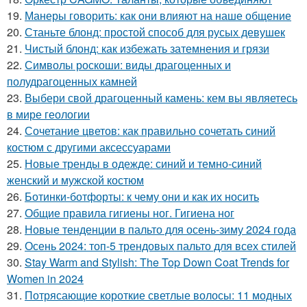
19.
Манеры говорить: как они влияют на наше общение
20.
Станьте блонд: простой способ для русых девушек
21.
Чистый блонд: как избежать затемнения и грязи
22.
Символы роскоши: виды драгоценных и
полудрагоценных камней
23.
Выбери свой драгоценный камень: кем вы являетесь
в мире геологии
24.
Сочетание цветов: как правильно сочетать синий
костюм с другими аксессуарами
25.
Новые тренды в одежде: синий и темно-синий
женский и мужской костюм
26.
Ботинки-ботфорты: к чему они и как их носить
27.
Общие правила гигиены ног. Гигиена ног
28.
Новые тенденции в пальто для осень-зиму 2024 года
29.
Осень 2024: топ-5 трендовых пальто для всех стилей
30.
Stay Warm and Stylish: The Top Down Coat Trends for
Women in 2024
31.
Потрясающие короткие светлые волосы: 11 модных