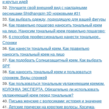
и крутых идей
32.
Улучшите свой внешний вид с накладными
ресницами Shidhangpin 3D норковыми #31
33.
Как выбрать одежду, подходящую для вашей фигуры
34.
Как правильно пошагово наносить тональный крем
на лицо. Наносим тональный крем правильно пошагово:
35.
6 способов профессионально нанести тональное..
Спонжи
36.
Как нанести тональный крем. Как правильно
наносить тональный крем на лицо
37.
Как подобрать Солнцезащитный крем. Как выбрать
SPF
38.
Как наносить тональный крем и пользоваться
спонжем. Виды спонжей
39.
Как пользоваться тональным увлажняющим кремом.
КОЛОНКА ЭКСПЕРТА. Обязательно ли использовать
увлажняющий крем перед тональным?
40.
Письма женские с волосиками: история и значение
41.
Детские прически на короткие волосы. Косичка-