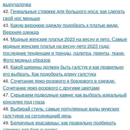
выручалочка
42.
Гениальные стрижки для большого носа: как сделать
свой нос меньше
43.
Какую верхнюю одежду подобрать к платью миди.
Верхняя одежда
44.
Модные женские платья 2023 на весну и лето. Самые
модные женские платья на весну-лето 2023 года:
последние тенденции и тренды, палитра, принты, ткани.
Фото модных образов
45.
Какой ширины должен быть галстук и как правильно
его выбрать. Как подобрать длину галстука
46.
Сочетание ярко-розового и бордового в одежде.
Сочетание ярко-розового с другими цветами
47.
Скрываем подводные камни: как выбрать идеальный
консилер под глаза
48.
Выбирай стиль: самые популярные виды мужских
галстуков на сегодняшний день
49.
Белокурые красавицы: как правильно подбирать
стрижку для белых волос