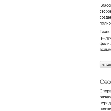
Класс
сторо
созда
полно
Техно
граду
филир
асимм
читат
Сесс
Сперв
разде
перед
нижни