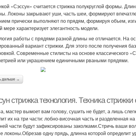
икой «Сэссун» считается стрижка полукруглой формы. Длина
ны. Локоны закрывают уши, часть шеи, формируют впечатле
нием прически выполняют по прядям, формируя объем, изги
й мере характеризует элегантность модели.
логия работы с прядями разной длины не отличается. На о
ированный вариант стрижки. Для этого после получения ба
овкой. Современные стилисты на основе классического «С
етрией или украшением единичными рваными прядями.
ь дальше →
ун стрижка технология. Техника стрижки 
а, мастер вымоет вам голову, сушить не будет, а лишь сле
лит их на три части: лобно-височная часть и разделенная 
ней части будут зафиксированы заколками.Стричь ваши вол
е локоны.Обрезав одну прядь, длинна которой определит у