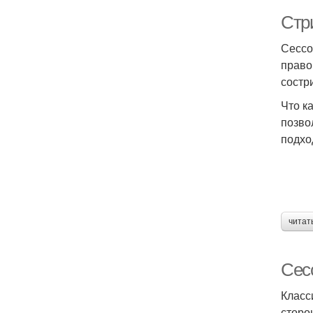
Стр
Сессо
право
состр
Что к
позво
подхо
читат
Сес
Класс
сторо