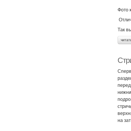
Фото 
Отлич
Так в
читат
Стри
Сперв
разде
перед
нижни
подро
стрич
верхн
на за