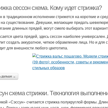
ижка сессон схема. Кому идет стрижка?
н в традиционном исполнении стрижется на короткие и сре
 на существование. Девушки, желающие придать шевелюре 
игание длинных прядей, могут смело выбирать этот вариант
асается цвета прядей, здесь сессон наиболее универсален.
лит создать аккуратное, четкое обрамление лица. Но и для
дит для внешности любого цветотипа.
ь дальше →
сун схема стрижки. Технология выполнен
икой «Сэссун» считается стрижка полукруглой формы. Длина
ны. Локоны закрывают уши, часть шеи, формируют впечатле