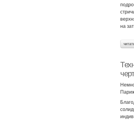
подро
стрич
верхн
на за
читат
Тех
чер
Немно
Париж
Благо
солид
индив