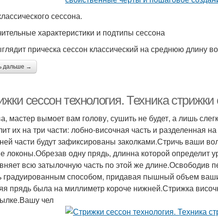
классического сессона.
ительные характеристики и подтипы сессона
ыглядит прическа сессон классический на среднюю длину во
ь дальше →
жки сессон технология. Техника стрижки 
а, мастер вымоет вам голову, сушить не будет, а лишь сле
лит их на три части: лобно-височная часть и разделенная 
ней части будут зафиксированы заколками.Стричь ваши вол
е локоны.Обрезав одну прядь, длинна которой определит у
вняет всю затылочную часть по этой же длине.Освободив п
ь градуированным способом, придавая пышный объем вашим
яя прядь была на миллиметр короче нижней.Стрижка височ
тылке.Вашу чел