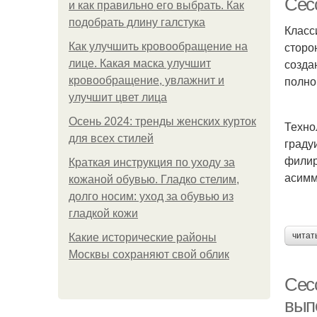
Сес
и как правильно его выбрать. Как
подобрать длину галстука
Класс
сторо
Как улучшить кровообращение на
созда
лице. Какая маска улучшит
полно
кровообращение, увлажнит и
улучшит цвет лица
Осень 2024: тренды женских курток
Техно
для всех стилей
граду
филир
Краткая инструкция по уходу за
асимм
кожаной обувью. Гладко стелим,
долго носим: уход за обувью из
гладкой кожи
читат
Какие исторические районы
Москвы сохраняют свой облик
Сес
вып