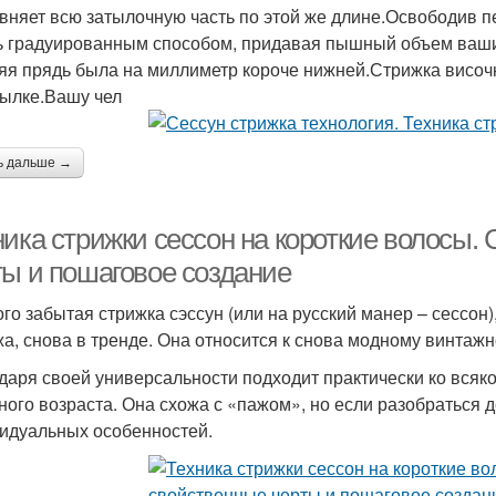
вняет всю затылочную часть по этой же длине.Освободив п
ь градуированным способом, придавая пышный объем вашим
яя прядь была на миллиметр короче нижней.Стрижка височ
тылке.Вашу чел
ь дальше →
ника стрижки сессон на короткие волосы.
ты и пошаговое создание
го забытая стрижка сэссун (или на русский манер – сессон)
а, снова в тренде. Она относится к снова модному винтажн
даря своей универсальности подходит практически ко всяк
ного возраста. Она схожа с «пажом», но если разобраться д
идуальных особенностей.