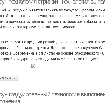
сун технология стрижки. Технология выпо
икой «Сэссун» считается стрижка полукруглой формы. Длина
ны. Локоны закрывают уши, часть шеи, формируют впечатле
нием прически выполняют по прядям, формируя объем, изги
й мере характеризует элегантность модели.
логия работы с прядями разной длины не отличается. На о
ированный вариант стрижки. Для этого после получения ба
овкой. Современные стилисты на основе классического «С
етрией или украшением единичными рваными прядями.
ь дальше →
сун градуированный технология выполнен
олнения