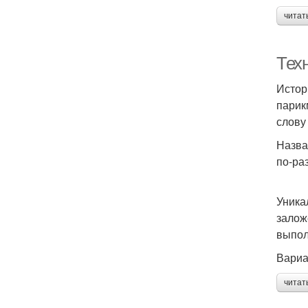
читат
Тех
Истор
парик
слову 
Назва
по-раз
Уника
залож
выпол
Вариа
читат