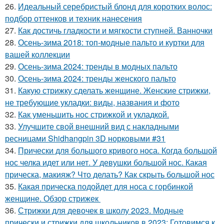
26.
Идеальный серебристый блонд для коротких волос:
подбор оттенков и техник нанесения
27.
Как достичь гладкости и мягкости ступней. Ванночки
28.
Осень-зима 2018: топ-модные пальто и куртки для
вашей коллекции
29.
Осень-зима 2024: тренды в модных пальто
30.
Осень-зима 2024: тренды женского пальто
31.
Какую стрижку сделать женщине. Женские стрижки,
не требующие укладки: виды, названия и фото
32.
Как уменьшить нос стрижкой и укладкой.
33.
Улучшите свой внешний вид с накладными
ресницами Shidhangpin 3D норковыми #31
34.
Прически для большого кривого носа. Когда большой
нос челка идет или нет. У девушки большой нос. Какая
прическа, макияж? Что делать? Как скрыть большой нос
35.
Какая прическа подойдет для носа с горбинкой
женщине. Обзор стрижек
36.
Стрижки для девочек в школу 2023. Модные
прически и стрижки для школьников в 2023: Готовимся к