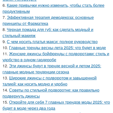
6.
Какие привычки нужно изменить, чтобы стать более
продуктивным
7.
Эффективная терапия демодекоза: основные
принципы от Фарматека
8.
Черная помада для губ: как сделать модный и
стильный макияж
9.
С чем носить платья макси: полное руководство
10.
Главные тренды весны-лета 2025: что будет в моде
11.
Женские джинсы бойфренды с подворотами: стиль и
удобство в одном гардеробе
12.
Эти джинсы будут в тренде весной и летом 2025:
главные модные тенденции сезона
13.
Широкие джинсы с подворотом и завышенной
талией: как носить модно и удобно
14.
Советы по стильной подворотне: как правильно
подвернуть джинсы
15.
Откройте для себя 7 главных трендов моды 2025: что
будет в моде через два года