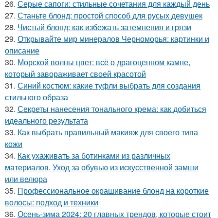
26.
Серые сапоги: стильные сочетания для каждый день
27.
Станьте блонд: простой способ для русых девушек
28.
Чистый блонд: как избежать затемнения и грязи
29.
Открывайте мир минералов Черноморья: картинки и
описание
30.
Морской волны цвет: всё о драгоценном камне,
который завораживает своей красотой
31.
Синий костюм: какие туфли выбрать для создания
стильного образа
32.
Секреты нанесения тонального крема: как добиться
идеального результата
33.
Как выбрать правильный макияж для своего типа
кожи
34.
Как ухаживать за ботинками из различных
материалов. Уход за обувью из искусственной замши
или велюра
35.
Профессиональное окрашивание блонд на короткие
волосы: подход и техники
36.
Осень-зима 2024: 20 главных трендов, которые стоит