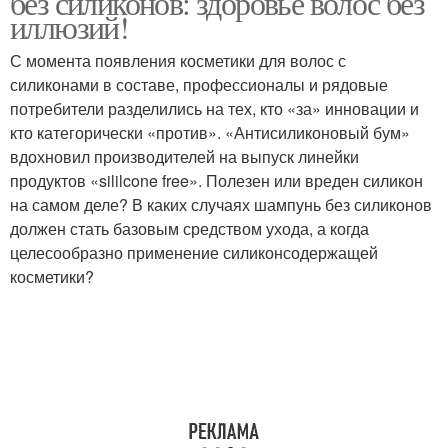
без силиконов: здоровье волос без
иллюзий!
С момента появления косметики для волос с
Профессиональные
силиконами в составе, профессионалы и рядовые
Шампуни с силиконом
шампуни
потребители разделились на тех, кто «за» инновации и
кто категорически «против». «Антисиликоновый бум»
вдохновил производителей на выпуск линейки
продуктов «sililcone free». Полезен или вреден силикон
Шампунь с силиконом
на самом деле? В каких случаях шампунь без силиконов
должен стать базовым средством ухода, а когда
целесообразно применение силиконсодержащей
косметики?