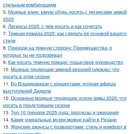
стильным комбинациям
5.
Модные идеи: какую обувь носить с легинсами зимой
2025
6.
Легинсы 2025: с чем носить и как сочетать
7.
Темная помада 2025: как сделать её основой вашего
стиля
8.
Приходи на темную сторону: Преимущества, о
которых ты не подозревал
9.
Как носить темную помаду: пошаговое руководство
10.
Модные тенденции зимней верхней одежды: что
носить в этом сезоне
11.
Во Владикавказе с концертами: полная афиша
выступлений Дидюли
12.
Основные модные тенденции осени-зимы 2025: что
носить в предстоящем сезоне
13.
Топ-10 трендов 2025 года: прогнозы и ожидания
14.
Какие уникальные музеи можно найти в Рязани
15.
Женские джинсы с подворотами: стиль и комфорт в
одном гардеробе