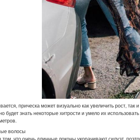
вается, прическа может визуально как увеличить рост, та
но будет знать некоторые хитрости и умело их использовать 
метров.
ые волосы
в том, что очень длинные локоны укорачивают силуэт, поэт