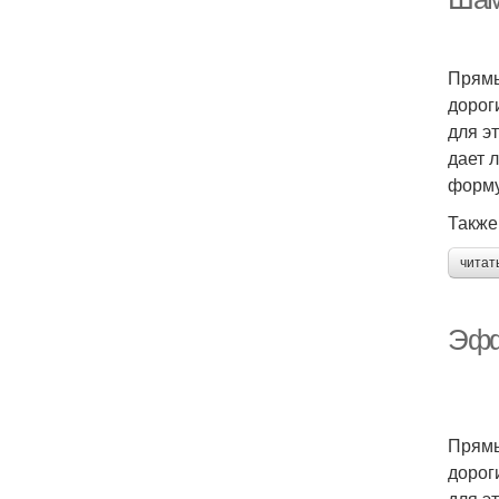
Прямы
дорог
для э
дает 
форму
Также
читат
Эфф
Прямы
дорог
для э