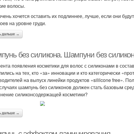
кие волосы.
очень хочется оставить их подлиннее, лучше, если они будут
лоев на уровне груди.
ь дальше →
пунь без силикона. Шампуни без силикон
ента появления косметики для волос с силиконами в сост
лились на тех, кто «за» инновации и кто категорически «п
водителей на выпуск линейки продуктов «sililcone free». П
 случаях шампунь без силиконов должен стать базовым сред
нение силиконсодержащей косметики?
ь дальше →
пунь с эффектом ламинирования