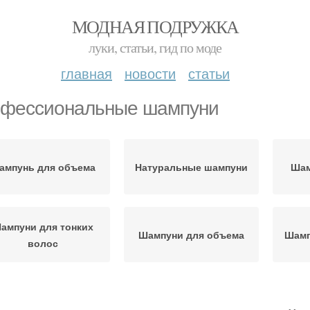
МОДНАЯ ПОДРУЖКА
луки, статьи, гид по моде
главная
новости
статьи
фессиональные шампуни
ампунь для объема
Натуральные шампуни
Шам
ампуни для тонких
Шампуни для объема
Шамп
волос
Шампуни против
Шампунь против
Хо