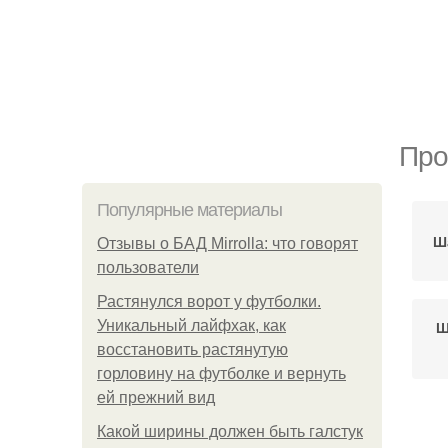
Про
Популярные материалы
Ш
Отзывы о БАД Mirrolla: что говорят
пользователи
Растянулся ворот у футболки.
Уникальный лайфхак, как
Ш
восстановить растянутую
горловину на футболке и вернуть
ей прежний вид
Какой ширины должен быть галстук