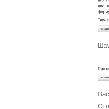
дает 
форму
Также
читат
Шам
При п
читат
Вас
Отт