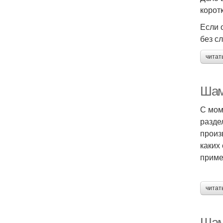
корот
Если 
без с
читат
Шам
С мом
разде
произ
каких
приме
читат
Шам