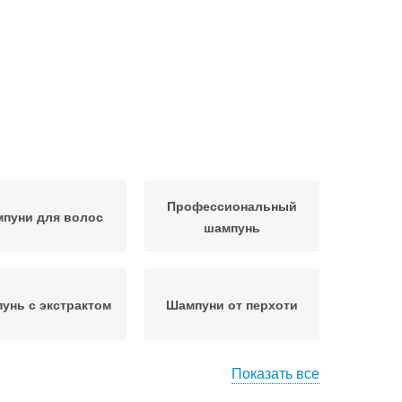
Профессиональный
пуни для волос
шампунь
унь с экстрактом
Шампуни от перхоти
Показать все
роший шампунь
Шампунь от перхоти