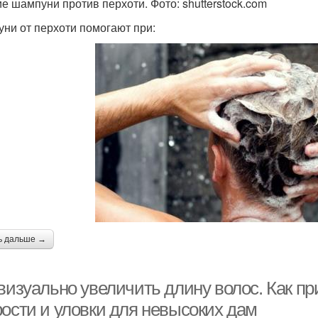
е шампуни против перхоти. Фото: shutterstock.com
Шампуни для
ампунь для волос
ни от перхоти помогают при:
ламинирования
ь дальше →
визуально увеличить длину волос. Как пр
рости и уловки для невысоких дам