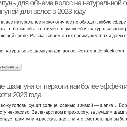
перхоти
перхоти
пунь для объема волос на натуральной о
пуней для волос в 2023 году
на все натуральное и экологичное не обходит любую сферу
Мужские шампуни
Лечебный шампунь
Ап
агают большой ассортимент шампуней из натуральных ингр
ающей среде. Рассказываем об их преимуществах и даем с
Бе
е натуральные шампуни для волос. Фото: shutterstock.com
мпунь без силикона
Шампуни без силиконов
ь дальше →
обавки в шампуне
Шампуни без силикона
Шамп
ие шампуни от перхоти наиболее эффект
оти 2023 года
 кожу головы сушит солнце, осенью и зимой — шапка… Боро
Отл
ампунь с эффектом
Шампуни с эффектом
сту некрасиво. За лекарством к трихологу, за лучшим шамп
ендует шампуни и рассказывает, на что смотреть при выбо