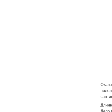
Оказы
полез
санти
Длинн
Дело 