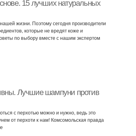
снове. 15 лучших натуральных
 нашей жизни. Поэтому сегодня производители
течные шампуни
Сухие шампуни
едиентов, которые не вредят коже и
оветы по выбору вместе с нашим экспертом
ссиликоновый
Бессиликоновые
шампунь
шампуни
уни с силиконом
Шампунь с силиконом
ивны. Лучшие шампуни против
ться с перхотью можно и нужно, ведь это
ичие от обычных
Шампунь с кератином
унем от перхоти к нам! Комсомольская правда
шампуней
ре