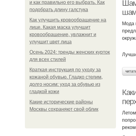
Шам
и как правильно его выбрать. Как
подобрать длину галстука
шам
Как улучшить кровообращение на
Мода 
лице. Какая маска улучшит
предл
кровообращение, увлажнит и
окруж
улучшит цвет лица
Осень 2024: тренды женских курток
Лучши
Ша
для всех стилей
Краткая инструкция по уходу за
читат
кожаной обувью. Гладко стелим,
долго носим: уход за обувью из
Д
Как
гладкой кожи
перх
Какие исторические районы
Москвы сохраняют свой облик
Летом
Ш
попро
реком