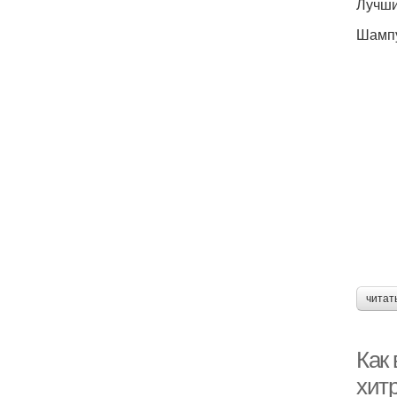
Лучши
Ш
Шампу
читат
Как 
хит