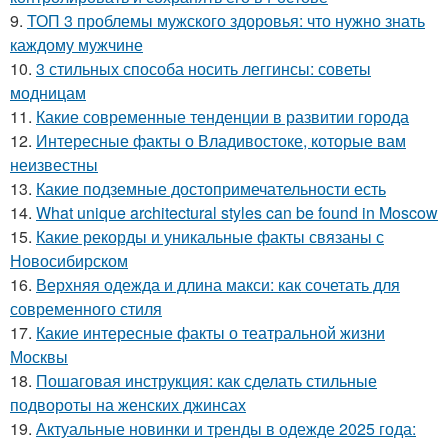
9.
ТОП 3 проблемы мужского здоровья: что нужно знать
каждому мужчине
10.
3 стильных способа носить леггинсы: советы
модницам
11.
Какие современные тенденции в развитии города
12.
Интересные факты о Владивостоке, которые вам
неизвестны
13.
Какие подземные достопримечательности есть
14.
What unique architectural styles can be found in Moscow
15.
Какие рекорды и уникальные факты связаны с
Новосибирском
16.
Верхняя одежда и длина макси: как сочетать для
современного стиля
17.
Какие интересные факты о театральной жизни
Москвы
18.
Пошаговая инструкция: как сделать стильные
подвороты на женских джинсах
19.
Актуальные новинки и тренды в одежде 2025 года: