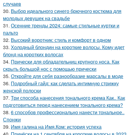
случаев
30.
Выбор идеального синего брючного костюма для
молодых девушек на свадьбе
31.
Осенние тренды 2024: самые стильные куртки и
пальто
32.
Высокий воротник: стиль и комфорт в одном
33.
Холодный блондин на короткие волосы. Кому идет
блонд на коротких волосах
34.
Прически для обладательниц крупного носа. Как
скрыть большой нос с помощью прически
35.
Откройте для себя разнообразие марсалы в моде
36.
Подробный гайд: как сделать интимную стрижку
женской полоски
37.
Три способа нанесения тонального крема Как.. Как
подготовиться перед нанесением тонального крема?
38.
6 способов профессионально нанести тональное..
Спонжи
39.
Имя галина на Имя.Ком: история успеха
40.
Причёски на 1 сентября на короткие волосы в 2023