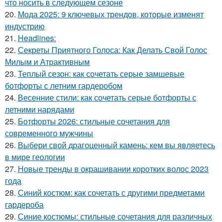
что носить в следующем сезоне
20.
Мода 2025: 9 ключевых трендов, которые изменят
индустрию
21.
Headlines:
22.
Секреты Приятного Голоса: Как Делать Свой Голос
Милым и Атрактивным
23.
Теплый сезон: как сочетать серые замшевые
ботфорты с летним гардеробом
24.
Весенние стили: как сочетать серые ботфорты с
летними нарядами
25.
Ботфорты 2026: стильные сочетания для
современного мужчины
26.
Выбери свой драгоценный камень: кем вы являетесь
в мире геологии
27.
Новые тренды в окрашивании коротких волос 2023
года
28.
Синий костюм: как сочетать с другими предметами
гардероба
29.
Синие костюмы: стильные сочетания для различных