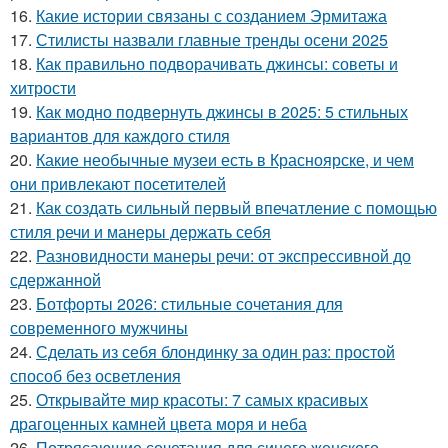
16.
Какие истории связаны с созданием Эрмитажа
17.
Стилисты назвали главные тренды осени 2025
18.
Как правильно подворачивать джинсы: советы и
хитрости
19.
Как модно подвернуть джинсы в 2025: 5 стильных
вариантов для каждого стиля
20.
Какие необычные музеи есть в Красноярске, и чем
они привлекают посетителей
21.
Как создать сильный первый впечатление с помощью
стиля речи и манеры держать себя
22.
Разновидности манеры речи: от экспрессивной до
сдержанной
23.
Ботфорты 2026: стильные сочетания для
современного мужчины
24.
Сделать из себя блондинку за один раз: простой
способ без осветления
25.
Открывайте мир красоты: 7 самых красивых
драгоценных камней цвета моря и неба
26.
Потрясающие сочетания для синего женского