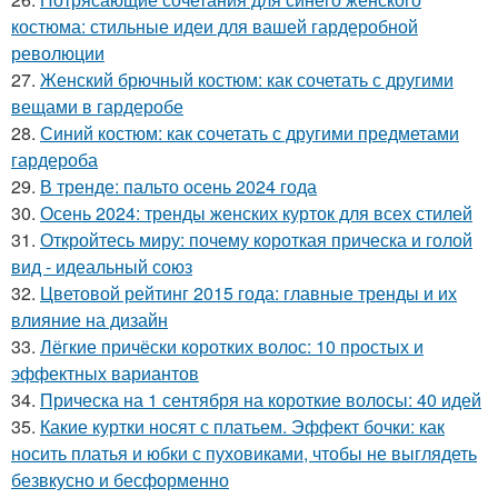
костюма: стильные идеи для вашей гардеробной
революции
27.
Женский брючный костюм: как сочетать с другими
вещами в гардеробе
28.
Синий костюм: как сочетать с другими предметами
гардероба
29.
В тренде: пальто осень 2024 года
30.
Осень 2024: тренды женских курток для всех стилей
31.
Откройтесь миру: почему короткая прическа и голой
вид - идеальный союз
32.
Цветовой рейтинг 2015 года: главные тренды и их
влияние на дизайн
33.
Лёгкие причёски коротких волос: 10 простых и
эффектных вариантов
34.
Прическа на 1 сентября на короткие волосы: 40 идей
35.
Какие куртки носят с платьем. Эффект бочки: как
носить платья и юбки с пуховиками, чтобы не выглядеть
безвкусно и бесформенно