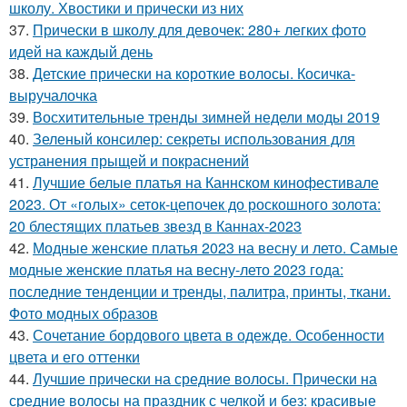
школу. Хвостики и прически из них
37.
Прически в школу для девочек: 280+ легких фото
идей на каждый день
38.
Детские прически на короткие волосы. Косичка-
выручалочка
39.
Восхитительные тренды зимней недели моды 2019
40.
Зеленый консилер: секреты использования для
устранения прыщей и покраснений
41.
Лучшие белые платья на Каннском кинофестивале
2023. От «голых» сеток-цепочек до роскошного золота:
20 блестящих платьев звезд в Каннах-2023
42.
Модные женские платья 2023 на весну и лето. Самые
модные женские платья на весну-лето 2023 года:
последние тенденции и тренды, палитра, принты, ткани.
Фото модных образов
43.
Сочетание бордового цвета в одежде. Особенности
цвета и его оттенки
44.
Лучшие прически на средние волосы. Прически на
средние волосы на праздник с челкой и без: красивые