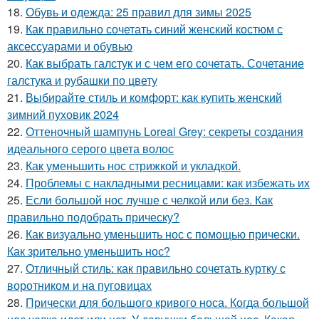
18.
Обувь и одежда: 25 правил для зимы 2025
19.
Как правильно сочетать синий женский костюм с
аксессуарами и обувью
20.
Как выбрать галстук и с чем его сочетать. Сочетание
галстука и рубашки по цвету
21.
Выбирайте стиль и комфорт: как купить женский
зимний пуховик 2024
22.
Оттеночный шампунь Loreal Grey: секреты создания
идеального серого цвета волос
23.
Как уменьшить нос стрижкой и укладкой.
24.
Проблемы с накладными ресницами: как избежать их
25.
Если большой нос лучше с челкой или без. Как
правильно подобрать прическу?
26.
Как визуально уменьшить нос с помощью прически.
Как зрительно уменьшить нос?
27.
Отличный стиль: как правильно сочетать куртку с
воротником и на пуговицах
28.
Прически для большого кривого носа. Когда большой