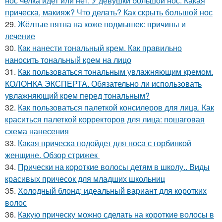
нос челка идет или нет. У девушки большой нос. Какая
прическа, макияж? Что делать? Как скрыть большой нос
29.
Жёлтые пятна на коже подмышек: причины и
лечение
30.
Как нанести тональный крем. Как правильно
наносить тональный крем на лицо
31.
Как пользоваться тональным увлажняющим кремом.
КОЛОНКА ЭКСПЕРТА. Обязательно ли использовать
увлажняющий крем перед тональным?
32.
Как пользоваться палеткой консилеров для лица. Как
краситься палеткой корректоров для лица: пошаговая
схема нанесения
33.
Какая прическа подойдет для носа с горбинкой
женщине. Обзор стрижек
34.
Прически на короткие волосы детям в школу.. Виды
красивых причесок для младших школьниц
35.
Холодный блонд: идеальный вариант для коротких
волос
36.
Какую прическу можно сделать на короткие волосы в