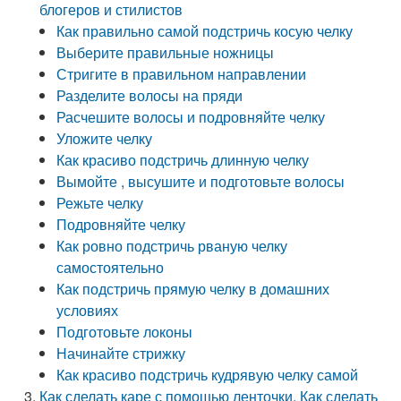
блогеров и стилистов
Как правильно самой подстричь косую челку
Выберите правильные ножницы
Стригите в правильном направлении
Разделите волосы на пряди
Расчешите волосы и подровняйте челку
Уложите челку
Как красиво подстричь длинную челку
Вымойте , высушите и подготовьте волосы
Режьте челку
Подровняйте челку
Как ровно подстричь рваную челку
самостоятельно
Как подстричь прямую челку в домашних
условиях
Подготовьте локоны
Начинайте стрижку
Как красиво подстричь кудрявую челку самой
Как сделать каре с помощью ленточки. Как сделать