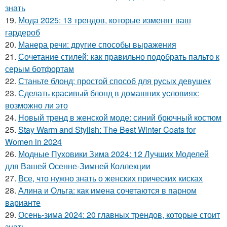
знать
19.
Мода 2025: 13 трендов, которые изменят ваш
гардероб
20.
Манера речи: другие способы выражения
21.
Сочетание стилей: как правильно подобрать пальто к
серым ботфортам
22.
Станьте блонд: простой способ для русых девушек
23.
Сделать красивый блонд в домашних условиях:
возможно ли это
24.
Новый тренд в женской моде: синий брючный костюм
25.
Stay Warm and Stylish: The Best Winter Coats for
Women in 2024
26.
Модные Пуховики Зима 2024: 12 Лучших Моделей
для Вашей Осенне-Зимней Коллекции
27.
Все, что нужно знать о женских прических кисках
28.
Алина и Ольга: как имена сочетаются в парном
варианте
29.
Осень-зима 2024: 20 главных трендов, которые стоит
знать