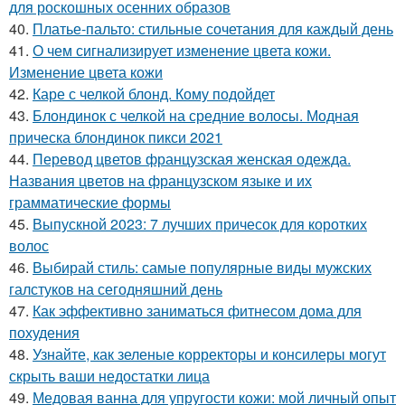
для роскошных осенних образов
40.
Платье-пальто: стильные сочетания для каждый день
41.
О чем сигнализирует изменение цвета кожи.
Изменение цвета кожи
42.
Каре с челкой блонд. Кому подойдет
43.
Блондинок с челкой на средние волосы. Модная
прическа блондинок пикси 2021
44.
Перевод цветов французская женская одежда.
Названия цветов на французском языке и их
грамматические формы
45.
Выпускной 2023: 7 лучших причесок для коротких
волос
46.
Выбирай стиль: самые популярные виды мужских
галстуков на сегодняшний день
47.
Как эффективно заниматься фитнесом дома для
похудения
48.
Узнайте, как зеленые корректоры и консилеры могут
скрыть ваши недостатки лица
49.
Медовая ванна для упругости кожи: мой личный опыт