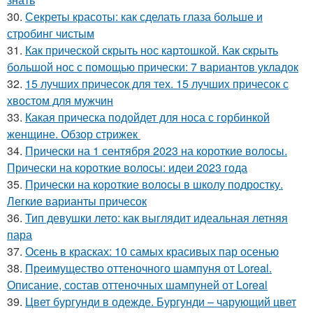
30.
Секреты красоты: как сделать глаза больше и
стробинг чистым
31.
Как прической скрыть нос картошкой. Как скрыть
большой нос с помощью прически: 7 вариантов укладок
32.
15 лучших причесок для тех. 15 лучших причесок с
хвостом для мужчин
33.
Какая прическа подойдет для носа с горбинкой
женщине. Обзор стрижек
34.
Прически на 1 сентября 2023 на короткие волосы.
Прически на короткие волосы: идеи 2023 года
35.
Прически на короткие волосы в школу подростку.
Легкие варианты причесок
36.
Тип девушки лето: как выглядит идеальная летняя
пара
37.
Осень в красках: 10 самых красивых пар осенью
38.
Преимущество оттеночного шампуня от Loreal.
Описание, состав оттеночных шампуней от Loreal
39.
Цвет бургунди в одежде. Бургунди – чарующий цвет