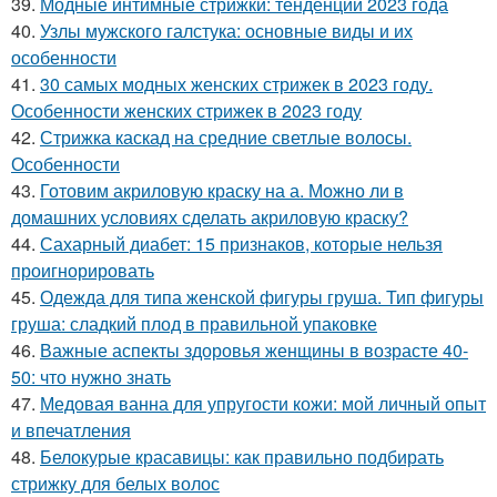
39.
Модные интимные стрижки: тенденции 2023 года
40.
Узлы мужского галстука: основные виды и их
особенности
41.
30 самых модных женских стрижек в 2023 году.
Особенности женских стрижек в 2023 году
42.
Стрижка каскад на средние светлые волосы.
Особенности
43.
Готовим акриловую краску на а. Можно ли в
домашних условиях сделать акриловую краску?
44.
Сахарный диабет: 15 признаков, которые нельзя
проигнорировать
45.
Одежда для типа женской фигуры груша. Тип фигуры
груша: сладкий плод в правильной упаковке
46.
Важные аспекты здоровья женщины в возрасте 40-
50: что нужно знать
47.
Медовая ванна для упругости кожи: мой личный опыт
и впечатления
48.
Белокурые красавицы: как правильно подбирать
стрижку для белых волос