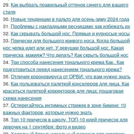
29.
Как выбрать правильный оттенок синего для вашего
стиля
30.
Новые тенденции в пальто для осень-зиму 2024 года
31.
Проблемы с накладными ресницами: как избежать их
32.
Как скрывать большой нос. Прямые и курносые носы
33.
Прически для большого кривого носа. Когда большой
нос челка идет или нет. У девушки большой нос. Какая
прическа, макияж? Что делать? Как скрыть большой нос
34.
Три способа нанесения тонального крема Как.. Как
подготовиться перед нанесением тонального крема?
35.
Отличия короновируса от ОРВИ: что вам нужно знать
36.
Как пользоваться палеткой консилеров для лица. Как
краситься палеткой корректоров для лица: пошаговая
схема нанесения
37.
Остерегайтесь интимных стрижек в зоне бикини: 10
важных факторов, которые нужно знать
38.
Топ 10 причесок в школу. ТОП-10 идей причесок для
девочек на 1 сентября: фото и видео
39.
Холодный блонд: идеальный вариант для коротких