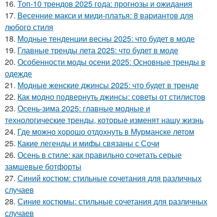
16.
Топ-10 трендов 2025 года: прогнозы и ожидания
17.
Весенние макси и миди-платья: 8 вариантов для
любого стиля
18.
Модные тенденции весны 2025: что будет в моде
19.
Главные тренды лета 2025: что будет в моде
20.
Особенности моды осени 2025: Основные тренды в
одежде
21.
Модные женские джинсы 2025: что будет в тренде
22.
Как модно подвернуть джинсы: советы от стилистов
23.
Осень-зима 2025: главные модные и
технологические тренды, которые изменят нашу жизнь
24.
Где можно хорошо отдохнуть в Мурманске летом
25.
Какие легенды и мифы связаны с Сочи
26.
Осень в стиле: как правильно сочетать серые
замшевые ботфорты
27.
Синий костюм: стильные сочетания для различных
случаев
28.
Синие костюмы: стильные сочетания для различных
случаев