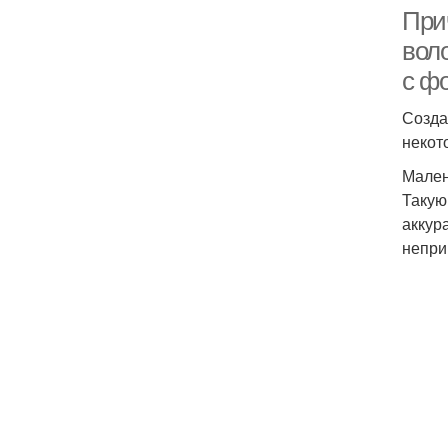
При
воло
с ф
Созда
некот
Мален
Такую
аккур
непри