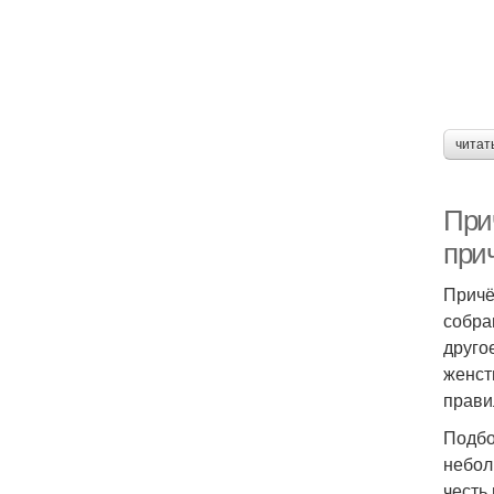
читат
Прич
при
Причё
собра
друго
женст
прави
Подбо
небол
честь