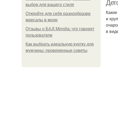
Дет
выбор для вашего стиля
Какие
Откройте для себя разнообразие
и хру
Пр
марсалы в моде
очаро
Отзывы о БАД Mirrolla: что говорят
в вид
пользователи
Как выбрать идеальную куртку для
мужчины: проверенные советы
П