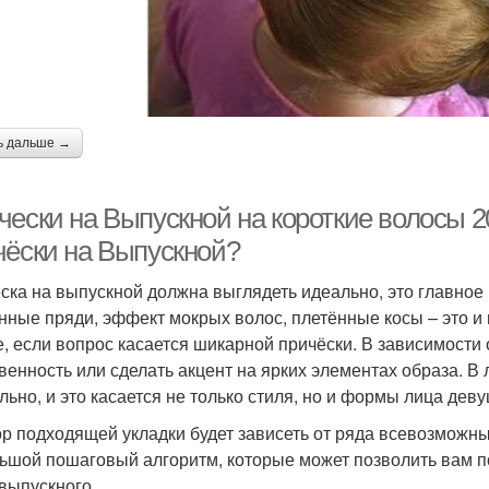
ь дальше →
ески на Выпускной на короткие волосы 2
чёски на Выпускной?
ска на выпускной должна выглядеть идеально, это главно
нные пряди, эффект мокрых волос, плетённые косы – это и 
е, если вопрос касается шикарной причёски. В зависимости
венность или сделать акцент на ярких элементах образа. В
льно, и это касается не только стиля, но и формы лица деву
р подходящей укладки будет зависеть от ряда всевозможных
ьшой пошаговый алгоритм, которые может позволить вам п
 выпускного.