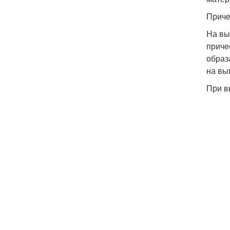
Приче
На вы
приче
образ
на вы
При в