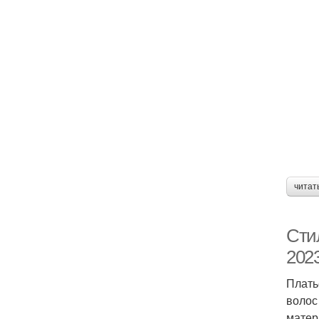
читат
Сти
2023
Плать
волос
матер