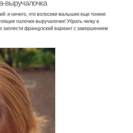
волосы
ка-выручалочка
ий: и ничего, что волосики малышек еще тонкие
стоящие палочки-выручалочки! Убрать челку в
ёски с короткими
Колосок на короткие
же заплести французский вариант с завершением
волосами
волосы
еска на длинные
Волосы в школу
волосы
Укладки на короткие
Бант из волос
волосы
ески на длинные
Косы на длинные
волосы
волосы