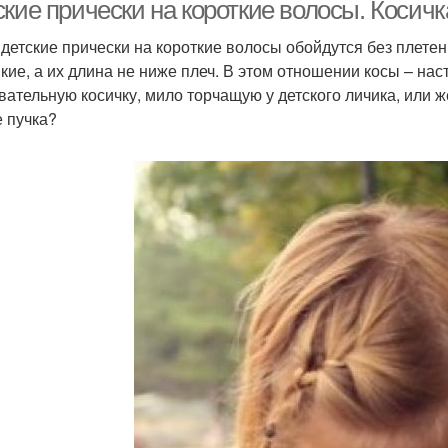
волосы
ские прически на короткие волосы. Косич
 детские прически на короткие волосы обойдутся без плетен
пкие, а их длина не ниже плеч. В этом отношении косы – на
инцессы на короткие
Прич
Длинные волосы
вательную косичку, мило торчащую у детского личика, или 
волосы
е пучка?
Прическа на средние
Прич
Средние волосы
волосы
учок для волнистых
Мокрые волосы
волос
Прич
Волосы с пучком
Прически на волосы