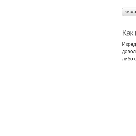
читат
Как 
Изред
довол
либо 