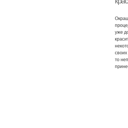
кра
Окраш
проце
уже д
краси
некот
своих
то не
прине