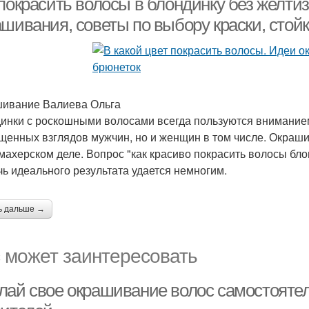
покрасить волосы в блондинку без желтиз
шивания, советы по выбору краски, стойк
ивание Валиева Ольга
инки с роскошными волосами всегда пользуются вниманием
щенных взглядов мужчин, но и женщин в том числе. Окрашив
махерском деле. Вопрос "как красиво покрасить волосы бло
чь идеального результата удается немногим.
ь дальше →
 может заинтересовать
лай свое окрашивание волос самостояте