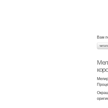
Вам п
читат
Мел
кор
Мелир
Проце
Окраш
ориги