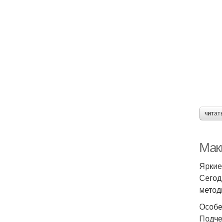
читат
Маки
Яркие
Сегод
метод
Особе
Подче