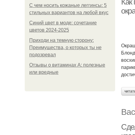
Как 
С чем носить кожаные леггинсы: 5
окра
стильных вариантов на любой вкус
Синий цвет в моде: сочетание
цветов 2024-2025
Приходи на темную сторону:
Окраш
Преимущества, о которых ты не
Блонд
подозревал
восхи
Отзывы о витаминах А: полезные
парик
или вредные
дости
читат
Вас
Сде