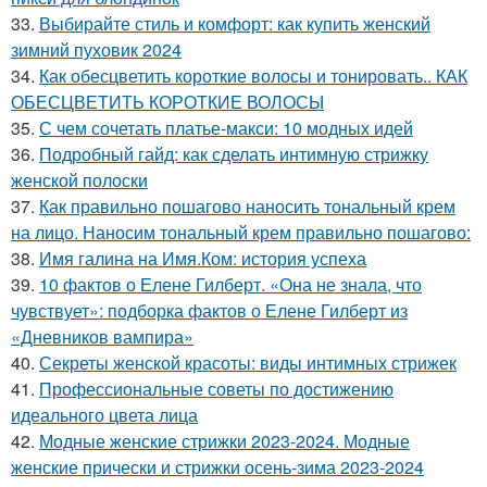
33.
Выбирайте стиль и комфорт: как купить женский
зимний пуховик 2024
34.
Как обесцветить короткие волосы и тонировать.. КАК
ОБЕСЦВЕТИТЬ КОРОТКИЕ ВОЛОСЫ
35.
С чем сочетать платье-макси: 10 модных идей
36.
Подробный гайд: как сделать интимную стрижку
женской полоски
37.
Как правильно пошагово наносить тональный крем
на лицо. Наносим тональный крем правильно пошагово:
38.
Имя галина на Имя.Ком: история успеха
39.
10 фактов о Елене Гилберт. «Она не знала, что
чувствует»: подборка фактов о Елене Гилберт из
«Дневников вампира»
40.
Секреты женской красоты: виды интимных стрижек
41.
Профессиональные советы по достижению
идеального цвета лица
42.
Модные женские стрижки 2023-2024. Модные
женские прически и стрижки осень-зима 2023-2024