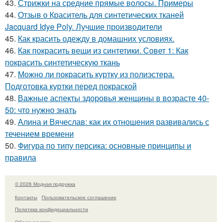
43.
Стрижки на средние прямые волосы. Примеры
44.
Отзыв о Краситель для синтетических тканей
Jacquard Idye Poly. Лучшие производители
45.
Как красить одежду в домашних условиях.
46.
Как покрасить вещи из синтетики. Совет 1: Как
покрасить синтетическую ткань
47.
Можно ли покрасить куртку из полиэстера.
Подготовка куртки перед покраской
48.
Важные аспекты здоровья женщины в возрасте 40-
50: что нужно знать
49.
Алина и Вячеслав: как их отношения развивались с
течением времени
50.
Фигура по типу персика: основные принципы и
правила
© 2026 Модная подружка
Контакты
Пользовательское соглашение
Политика конфидециальности