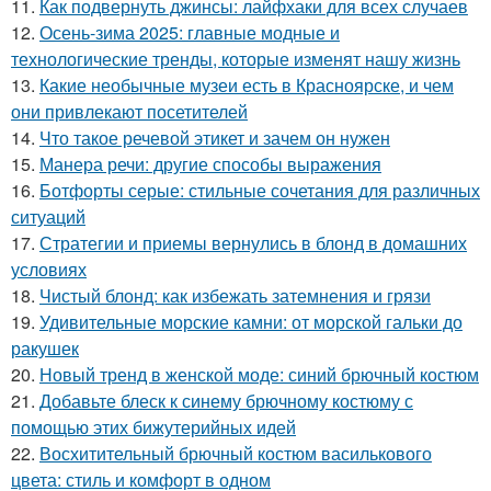
11.
Как подвернуть джинсы: лайфхаки для всех случаев
12.
Осень-зима 2025: главные модные и
технологические тренды, которые изменят нашу жизнь
13.
Какие необычные музеи есть в Красноярске, и чем
они привлекают посетителей
14.
Что такое речевой этикет и зачем он нужен
15.
Манера речи: другие способы выражения
16.
Ботфорты серые: стильные сочетания для различных
ситуаций
17.
Стратегии и приемы вернулись в блонд в домашних
условиях
18.
Чистый блонд: как избежать затемнения и грязи
19.
Удивительные морские камни: от морской гальки до
ракушек
20.
Новый тренд в женской моде: синий брючный костюм
21.
Добавьте блеск к синему брючному костюму с
помощью этих бижутерийных идей
22.
Восхитительный брючный костюм василькового
цвета: стиль и комфорт в одном