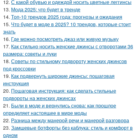
12.
С какой обувью и одеждой носить цветные леггинсы
13.
Мода 2025: что будет в тренде
14.
Топ-10 трендов 2025 года: прогнозы и ожидания
15.
Что будет в моде в 2025? 10 трендов, которые стоит
знать
16.
Где можно посмотреть джаз или живую музыку
17.
Как стильно носить женские джинсы с отворотами 36
размера: советы и луки
18.
Советы по стильному подвороту женских джинсов
под кроссовки
19.
Как подвернуть широкие джинсы: пошаговая
инструкция
20.
Пошаговая инструкция: как сделать стильные
подвороты на женских джинсах
21.
Были в моде и вернулись снова: как прошлое
определяет настоящее в мире моды
22.
Разница между манерой речи и манерой разговора
23.
Замшевые ботфорты без каблука: стиль и комфорт в
одном