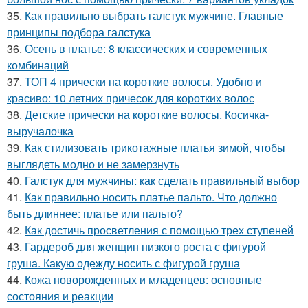
35.
Как правильно выбрать галстук мужчине. Главные
принципы подбора галстука
36.
Осень в платье: 8 классических и современных
комбинаций
37.
ТОП 4 прически на короткие волосы. Удобно и
красиво: 10 летних причесок для коротких волос
38.
Детские прически на короткие волосы. Косичка-
выручалочка
39.
Как стилизовать трикотажные платья зимой, чтобы
выглядеть модно и не замерзнуть
40.
Галстук для мужчины: как сделать правильный выбор
41.
Как правильно носить платье пальто. Что должно
быть длиннее: платье или пальто?
42.
Как достичь просветления с помощью трех ступеней
43.
Гардероб для женщин низкого роста с фигурой
груша. Какую одежду носить с фигурой груша
44.
Кожа новорожденных и младенцев: основные
состояния и реакции