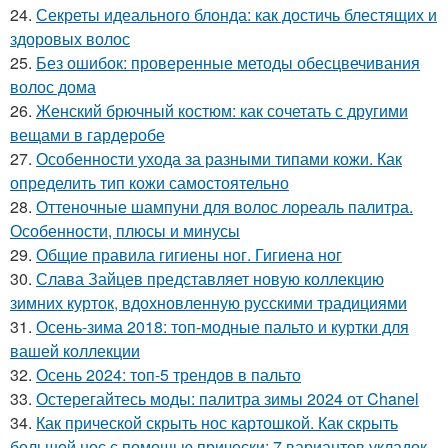
24.
Секреты идеального блонда: как достичь блестящих и
здоровых волос
25.
Без ошибок: проверенные методы обесцвечивания
волос дома
26.
Женский брючный костюм: как сочетать с другими
вещами в гардеробе
27.
Особенности ухода за разными типами кожи. Как
определить тип кожи самостоятельно
28.
Оттеночные шампуни для волос лореаль палитра.
Особенности, плюсы и минусы
29.
Общие правила гигиены ног. Гигиена ног
30.
Слава Зайцев представляет новую коллекцию
зимних курток, вдохновленную русскими традициями
31.
Осень-зима 2018: топ-модные пальто и куртки для
вашей коллекции
32.
Осень 2024: топ-5 трендов в пальто
33.
Остерегайтесь моды: палитра зимы 2024 от Chanel
34.
Как прической скрыть нос картошкой. Как скрыть
большой нос с помощью прически: 7 вариантов укладок