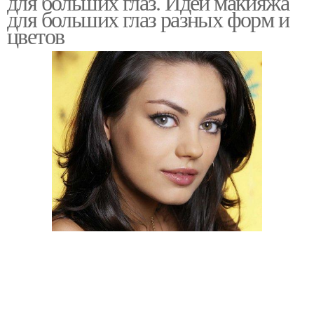
для больших глаз. Идеи макияжа
для больших глаз разных форм и
цветов
Стрелки для больших
Миндалевидные глаза
глаз
Крупные глаза
Продолговатые глаза
Макияж для голубых
Макияж для зеленых
глаз
глаз
Глаз с фото
Стрелки на глазах