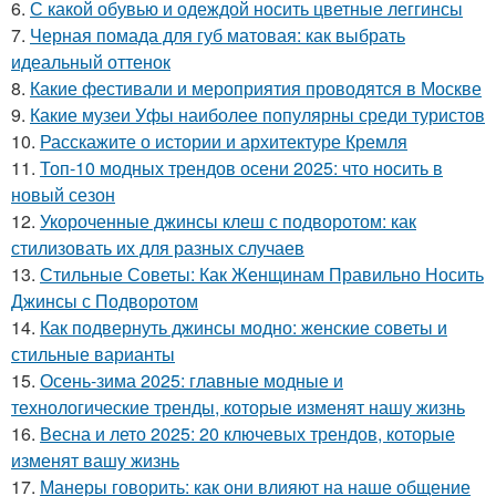
6.
С какой обувью и одеждой носить цветные леггинсы
7.
Черная помада для губ матовая: как выбрать
идеальный оттенок
8.
Какие фестивали и мероприятия проводятся в Москве
9.
Какие музеи Уфы наиболее популярны среди туристов
10.
Расскажите о истории и архитектуре Кремля
11.
Топ-10 модных трендов осени 2025: что носить в
новый сезон
12.
Укороченные джинсы клеш с подворотом: как
стилизовать их для разных случаев
13.
Стильные Советы: Как Женщинам Правильно Носить
Джинсы с Подворотом
14.
Как подвернуть джинсы модно: женские советы и
стильные варианты
15.
Осень-зима 2025: главные модные и
технологические тренды, которые изменят нашу жизнь
16.
Весна и лето 2025: 20 ключевых трендов, которые
изменят вашу жизнь
17.
Манеры говорить: как они влияют на наше общение