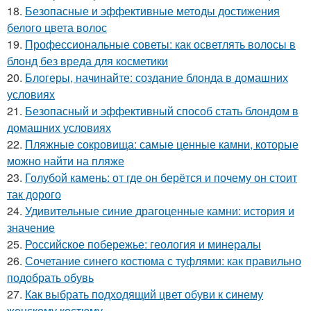
18.
Безопасные и эффективные методы достижения
белого цвета волос
19.
Профессиональные советы: как осветлять волосы в
блонд без вреда для косметики
20.
Блогеры, начинайте: создание блонда в домашних
условиях
21.
Безопасный и эффективный способ стать блондом в
домашних условиях
22.
Пляжные сокровища: самые ценные камни, которые
можно найти на пляже
23.
Голубой камень: от где он берётся и почему он стоит
так дорого
24.
Удивительные синие драгоценные камни: история и
значение
25.
Российское побережье: геология и минералы
26.
Сочетание синего костюма с туфлями: как правильно
подобрать обувь
27.
Как выбрать подходящий цвет обуви к синему
женскому костюму