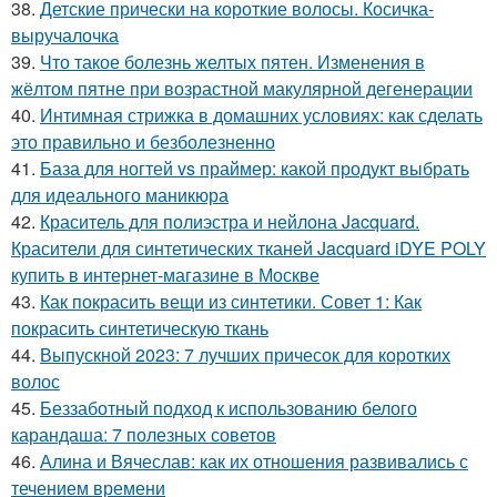
38.
Детские прически на короткие волосы. Косичка-
выручалочка
39.
Что такое болезнь желтых пятен. Изменения в
жёлтом пятне при возрастной макулярной дегенерации
40.
Интимная стрижка в домашних условиях: как сделать
это правильно и безболезненно
41.
База для ногтей vs праймер: какой продукт выбрать
для идеального маникюра
42.
Краситель для полиэстра и нейлона Jacquard.
Красители для синтетических тканей Jacquard iDYE POLY
купить в интернет-магазине в Москве
43.
Как покрасить вещи из синтетики. Совет 1: Как
покрасить синтетическую ткань
44.
Выпускной 2023: 7 лучших причесок для коротких
волос
45.
Беззаботный подход к использованию белого
карандаша: 7 полезных советов
46.
Алина и Вячеслав: как их отношения развивались с
течением времени