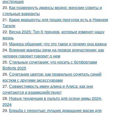
инструкция
20.
Как подвернуть джинсы модно: женские советы и
стильные варианты
21.
Какие маршруты для пеших прогулок есть в Нижнем
Тагиле
22.
Весна 2025: Топ-5 трендов, которые изменят нашу
жизнь
23.
Манера общения: что это такое и почему она важна
24.
Влияние манеры речи на первое впечатление: как
человек говорит говорит о нем
25.
Стильные сочетания: что носить с ботфортами
Botforts 2025
26.
Сочетание цветов: как правильно сочетать синий
костюм с другими аксессуарами
27.
Совместимость имен алина и Алиса: как они
сочетаются и взаимодействуют
28.
Новые тенденции в пальто для осени-зимы 2024-
2024
29.
Борьба с перхотью: лучшие домашние маски для