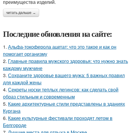
преимущества изделий.
читать дальше →
Последние обновления на сайте:
1.
Альфа-токоферола ацетат: что это такое и как он
помогает организму
2.
Главные правила мужского здоровья: что нужно знать
каждому мужчине
3.
Сохраните здоровье вашего мужа: 5 важных правил
для каждой жены
4.
Секреты носки теплых легинсов: как сделать свой
образ стильным и современным
5.
Какие архитектурные стили представлены в зданиях
Кургана
6.
Какие культурные фестивали проходят летом в
Белгороде
7.
Лучшие места для отдыха в Москве