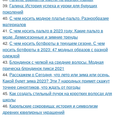
39.
Галина: История успеха и уроки для будущих
поколений
40.
С чем носить модное платье-пальто. Разнообразие
материалов
41.
С чем носить пальто в 2023 году. Какие пальто в
моде. Демисезонные и зимние тренды
42.
С чем носить ботфорты в текущем сезоне. С чем
носить ботфорты в 2023: 47 модных образов с разной
одеждой
43.
Блондинок с челкой на средние волосы. Модная
прическа блондинок пикси 2021
44.
Расскажем о Сегодня, что лето или зима или осень.
Какой будет зима 2023? Эти 7 народных примет скажут
точнее синоптиков, что ждать от погоды
45.
Как создать стильный пучок на коротких волосах для
школы
46.
Карельские сокровища: история и символизм
древних ювелирных украшений