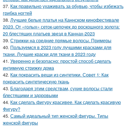
37.
Как правильно ухаживать за обувью, чтобы избежать
грибка ногтей
38.
Лучшие белые платья на Каннском кинофестивале
2023. От «голых» сеток-цепочек до роскошного золота:
20 блестящих платьев звезд в Каннах-2023
39.
Стрижки на средние прямые волосы. Примеры
40.
Пользуемся в 2023 голу лучшими красками для
ткани. Лучшие краски для ткани в 2023 году
41.
Уверенно и безопасно: простой способ сделать
интимную стрижку дома
42.
Как покрасить вещи из синтетики. Совет 1: Как
покрасить синтетическую ткань
43.
Благодаря этим средствам, сухие волосы стали
блестящими и здоровыми
44.
Как сделать фигуру красивее. Как сделать красивую
Фигуру?
45.
Самый идеальный тип женской фигуры. Типы
женской фигуры