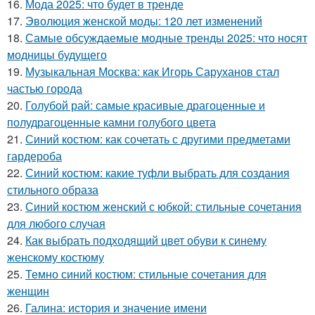
16.
Мода 2025: что будет в тренде
17.
Эволюция женской моды: 120 лет изменений
18.
Самые обсуждаемые модные тренды 2025: что носят
модницы будущего
19.
Музыкальная Москва: как Игорь Саруханов стал
частью города
20.
Голубой рай: самые красивые драгоценные и
полудрагоценные камни голубого цвета
21.
Синий костюм: как сочетать с другими предметами
гардероба
22.
Синий костюм: какие туфли выбрать для создания
стильного образа
23.
Синий костюм женский с юбкой: стильные сочетания
для любого случая
24.
Как выбрать подходящий цвет обуви к синему
женскому костюму
25.
Темно синий костюм: стильные сочетания для
женщин
26.
Галина: история и значение имени