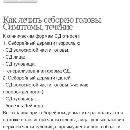
Как лечить себорею головы.
Cимптомы, течение
К клиническим формам СД относят:
1. Себорейный дерматит взрослых:
- СД волосистой части головы;
- СД лица;
- СД туловища;
- генерализованная форма СД.
2. Себорейный дерматит детей:
- СД волосистой части головы («чепчик
новорожденного»);
- СД туловища;
- болезнь Лейнера.
Высыпания при себорейном дерматите располагаются
на коже волосистой части головы, лица, ушных раковин,
верхней части туловища, преимущественно в области