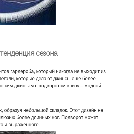
 тенденция сезона
тов гардероба, который никогда не выходит из
детали, которые делают джинсы еще более
енским джинсам с подворотом внизу – модной
х, образуя небольшой складок. Этот дизайн не
иллюзию более длинных ног. Подворот может
го и выраженного.