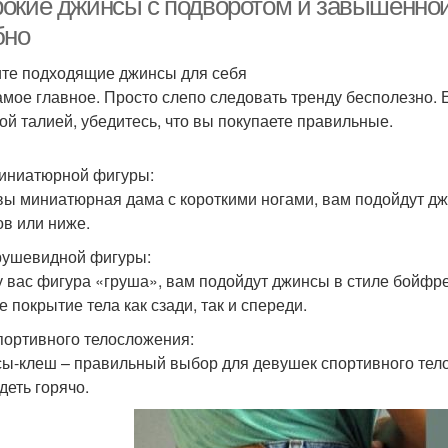
окие джинсы с подворотом и завышенной 
бно
те подходящие джинсы для себя
амое главное. Просто слепо следовать тренду бесполезно. 
ой талией, убедитесь, что вы покупаете правильные.
иниатюрной фигуры:
вы миниатюрная дама с короткими ногами, вам подойдут д
в или ниже.
рушевидной фигуры:
у вас фигура «груша», вам подойдут джинсы в стиле бойфр
е покрытие тела как сзади, так и спереди.
портивного телосложения:
ы-клеш – правильный выбор для девушек спортивного тело
деть горячо.