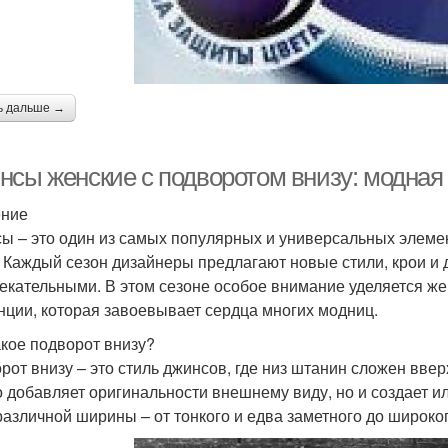
ь дальше →
нсы женские с подворотом внизу: модная
ение
ы – это один из самых популярных и универсальных элемен
 Каждый сезон дизайнеры предлагают новые стили, крои и 
екательными. В этом сезоне особое внимание уделяется ж
нции, которая завоевывает сердца многих модниц.
акое подворот внизу?
рот внизу – это стиль джинсов, где низ штанин сложен ввер
о добавляет оригинальности внешнему виду, но и создает 
различной ширины – от тонкого и едва заметного до широко