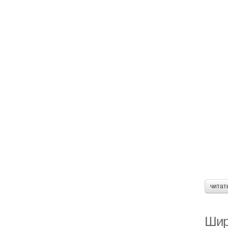
читат
Шир