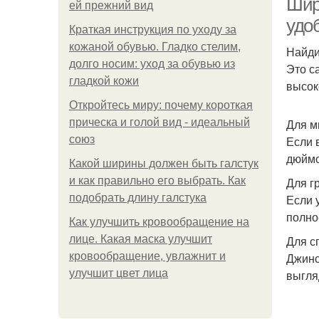
Шир
ей прежний вид
удо
Краткая инструкция по уходу за
кожаной обувью. Гладко стелим,
Найди
долго носим: уход за обувью из
Это с
гладкой кожи
высок
Откройтесь миру: почему короткая
прическа и голой вид - идеальный
Для м
союз
Если 
дюймо
Какой ширины должен быть галстук
и как правильно его выбрать. Как
Для г
подобрать длину галстука
Если 
полно
Как улучшить кровообращение на
лице. Какая маска улучшит
Для с
кровообращение, увлажнит и
Джинс
улучшит цвет лица
выгля