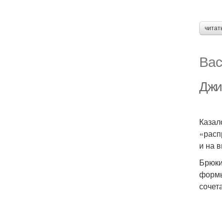
читат
Вас
Джи
Казал
«расп
и на 
Брюки
формы
сочет