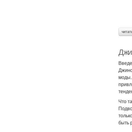
читат
Джи
Введ
Джинс
моды.
привл
тенде
Что т
Подво
тольк
быть 