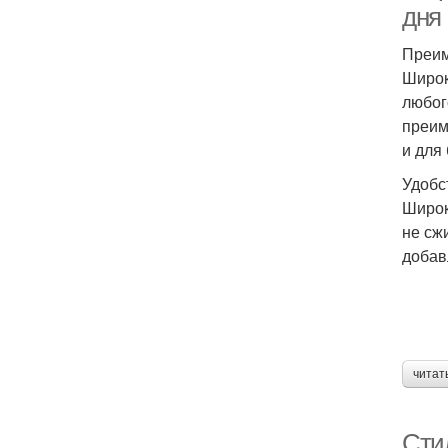
дня
Преим
Широк
любог
преим
и для
Удобс
Широк
не сж
добав
читат
Сти