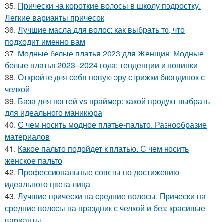
35.
Прически на короткие волосы в школу подростку.
Легкие варианты причесок
36.
Лучшие масла для волос: как выбрать то, что
подходит именно вам
37.
Модные белые платья 2023 для Женщин. Модные
белые платья 2023–2024 года: тенденции и новинки
38.
Откройте для себя новую эру стрижки блондинок с
челкой
39.
База для ногтей vs праймер: какой продукт выбрать
для идеального маникюра
40.
С чем носить модное платье-пальто. Разнообразие
материалов
41.
Какое пальто подойдет к платью. С чем носить
женское пальто
42.
Профессиональные советы по достижению
идеального цвета лица
43.
Лучшие прически на средние волосы. Прически на
средние волосы на праздник с челкой и без: красивые
варианты