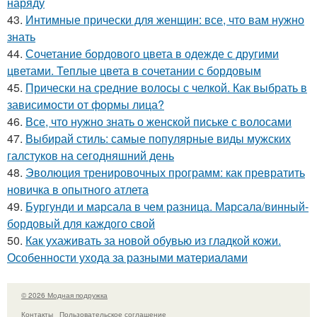
наряду
43.
Интимные прически для женщин: все, что вам нужно
знать
44.
Сочетание бордового цвета в одежде с другими
цветами. Теплые цвета в сочетании с бордовым
45.
Прически на средние волосы с челкой. Как выбрать в
зависимости от формы лица?
46.
Все, что нужно знать о женской письке с волосами
47.
Выбирай стиль: самые популярные виды мужских
галстуков на сегодняшний день
48.
Эволюция тренировочных программ: как превратить
новичка в опытного атлета
49.
Бургунди и марсала в чем разница. Марсала/винный-
бордовый для каждого свой
50.
Как ухаживать за новой обувью из гладкой кожи.
Особенности ухода за разными материалами
© 2026 Модная подружка
Контакты
Пользовательское соглашение