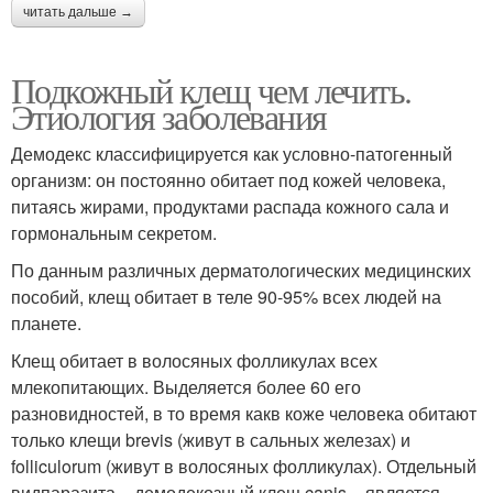
читать дальше →
Подкожный клещ чем лечить.
Этиология заболевания
Демодекс классифицируется как условно-патогенный
организм: он постоянно обитает под кожей человека,
питаясь жирами, продуктами распада кожного сала и
гормональным секретом.
По данным различных дерматологических медицинских
пособий, клещ обитает в теле 90-95% всех людей на
планете.
Клещ обитает в волосяных фолликулах всех
млекопитающих. Выделяется более 60 его
разновидностей, в то время какв коже человека обитают
только клещи brevis (живут в сальных железах) и
folliculorum (живут в волосяных фолликулах). Отдельный
видпаразита – демодекозный клещ canis – является