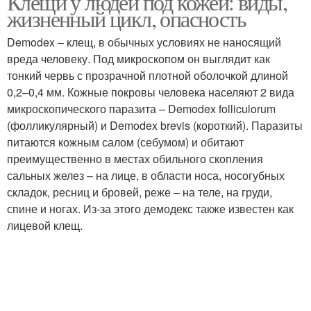
Клещи у людей под кожей: виды,
жизненный цикл, опасность
Demodex – клещ, в обычных условиях не наносящий
Борьба с подкожным
вреда человеку. Под микроскопом он выглядит как
Таблетки от клеща
клещом
тонкий червь с прозрачной плотной оболочкой длиной
0,2–0,4 мм. Кожные покровы человека населяют 2 вида
микроскопического паразита – Demodex folliculorum
(фолликулярный) и Demodex brevis (короткий). Паразиты
Средство от
питаются кожным салом (себумом) и обитают
подкожного клеща
преимущественно в местах обильного скопления
сальных желез – на лице, в области носа, носогубных
складок, ресниц и бровей, реже – на теле, на груди,
спине и ногах. Из-за этого демодекс также известен как
лицевой клещ.