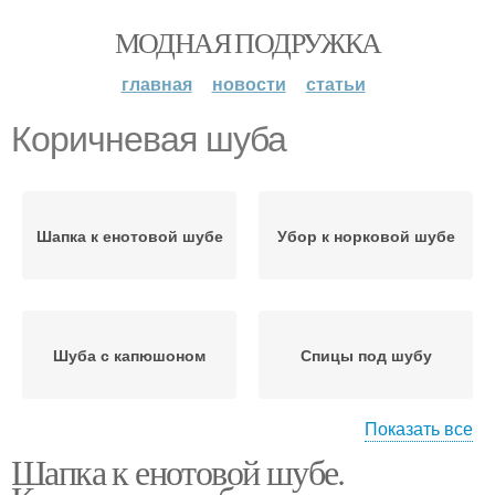
МОДНАЯ ПОДРУЖКА
главная
новости
статьи
Коричневая шуба
Шапка к енотовой шубе
Убор к норковой шубе
Шуба с капюшоном
Спицы под шубу
Показать все
Шапка к енотовой шубе.
Убор к каракулевой
Шапка под шубу
шубе