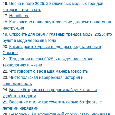
16.
Весна и лето 2025: 20 ключевых модных трендов,
которые стоит знать
17.
Headlines:
18.
Как красиво подвернуть женские джинсы: пошаговая
инструкция
19.
Откройте для себя 7 главных трендов моды 2025: что
будет в моде через два года
20.
Какие архитектурные шедевры представлены в
Самаре
21.
Тенденции весны 2025: что ждет нас в моде,
технологиях и жизни
22.
Что говорит о вас ваша манера говорить
23.
Чистопольская набережная: история и
современность
24.
Белые ботфорты на среднем каблуке: стиль и
удобство в одном
25.
Весенние стили: как сочетать серые ботфорты с
летними нарядами
26.
Безопасный и эффективный способ стать блондом в