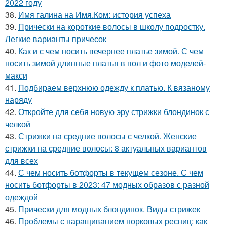
2022 году
38.
Имя галина на Имя.Ком: история успеха
39.
Прически на короткие волосы в школу подростку.
Легкие варианты причесок
40.
Как и с чем носить вечернее платье зимой. С чем
носить зимой длинные платья в пол и фото моделей-
макси
41.
Подбираем верхнюю одежду к платью. К вязаному
наряду
42.
Откройте для себя новую эру стрижки блондинок с
челкой
43.
Стрижки на средние волосы с челкой. Женские
стрижки на средние волосы: 8 актуальных вариантов
для всех
44.
С чем носить ботфорты в текущем сезоне. С чем
носить ботфорты в 2023: 47 модных образов с разной
одеждой
45.
Прически для модных блондинок. Виды стрижек
46.
Проблемы с наращиванием норковых ресниц: как