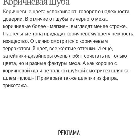
Коричневая шуба
Коричневые цвета успокаивают, говорят о надежности,
доверии. В отличие от шубы из черного меха,
коричневые более «мягкие», выглядят менее строже.
Убор под шубу
Шубы из нутрии
Пастельные тона придадут коричневому цвету нежность,
изящество. Отлично смотрится с коричневым
терракотовый цвет, все жёлтые оттенки. И ещё,
затейники-дизайнеры очень любят сочетать не только
Модные шубы
Шубы из каракуля
цвета, но и разные фактуры меха. А как хорошо с
коричневой (да и не только) шубкой смотрится шляпка-
шлем «клош»! Примерьте также шляпки из фетра,
трикотажа.
Каракулевые шубы