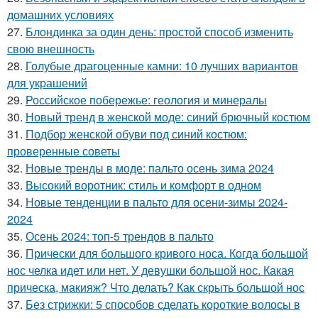
домашних условиях
27.
Блондинка за один день: простой способ изменить
свою внешность
28.
Голубые драгоценные камни: 10 лучших вариантов
для украшений
29.
Российское побережье: геология и минералы
30.
Новый тренд в женской моде: синий брючный костюм
31.
Подбор женской обуви под синий костюм:
проверенные советы
32.
Новые тренды в моде: пальто осень зима 2024
33.
Высокий воротник: стиль и комфорт в одном
34.
Новые тенденции в пальто для осени-зимы 2024-
2024
35.
Осень 2024: топ-5 трендов в пальто
36.
Прически для большого кривого носа. Когда большой
нос челка идет или нет. У девушки большой нос. Какая
прическа, макияж? Что делать? Как скрыть большой нос
37.
Без стрижки: 5 способов сделать короткие волосы в