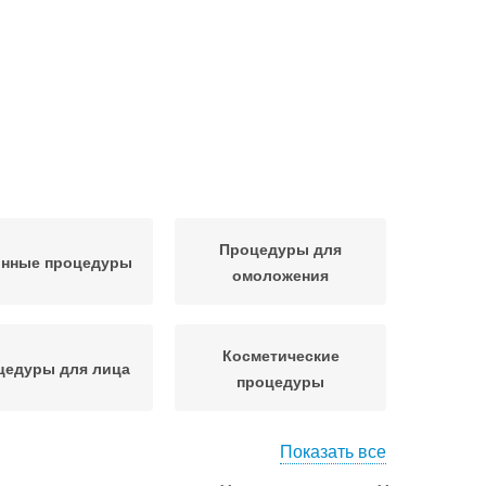
Процедуры для
нные процедуры
омоложения
Косметические
цедуры для лица
процедуры
Показать все
роцедуры для
коморщинистого