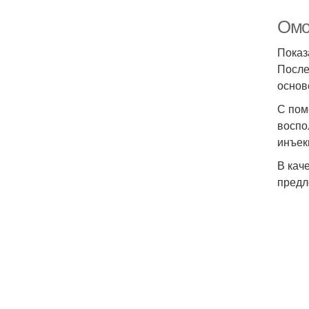
Омо
Показ
После
основ
С пом
воспо
инъек
В кач
предл