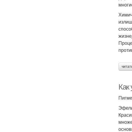
многи
Химич
излиш
спосо
жизне
Проце
проти
читат
Как
Пигме
Эфели
Краси
множе
основ