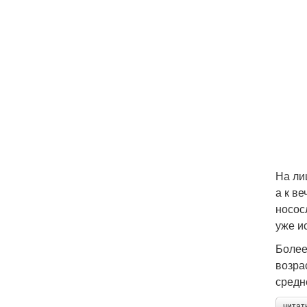
На ли
а к в
носос
уже и
Более
возра
средн
читат