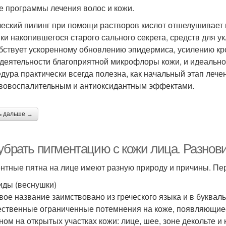
е программы лечения волос и кожи.
еский пилинг при помощи растворов кислот отшелушивает в
ки накопившегося старого сального секрета, средств для ук
бствует ускоренному обновлению эпидермиса, усилению к
деятельности благоприятной микрофлоры кожи, и идеальной
дура практически всегда полезна, как начальный этап лече
вовоспалительным и антиоксидантным эффектами.
ь дальше →
 убрать пигментацию с кожи лица. Разно
нтные пятна на лице имеют разную природу и причины. П
ды (веснушки)
вое название заимствовано из греческого языка и в буквал
ственные ограниченные потемнения на коже, появляющиес
ном на открытых участках кожи: лице, шее, зоне декольте и 