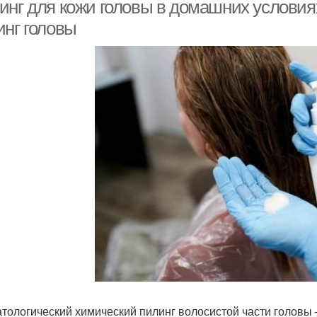
пациентов
морщинистого типа
инг для кожи головы в домашних условия
инг головы
тологический химический пилинг волосистой части головы 