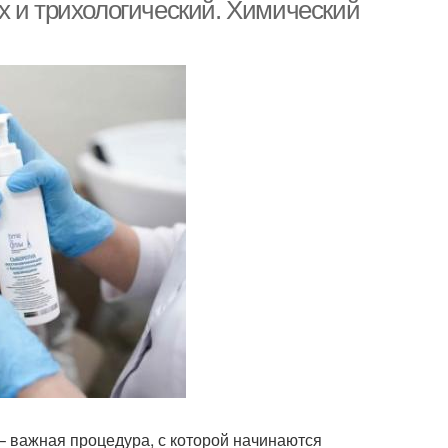
х и трихологический. Химический
типа
– важная процедура, с которой начинаются