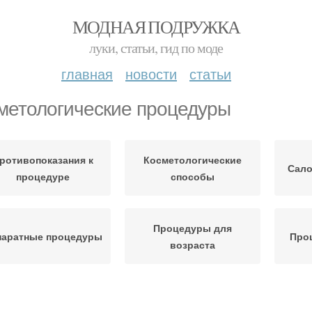
МОДНАЯ ПОДРУЖКА
луки, статьи, гид по моде
главная
новости
статьи
метологические процедуры
ротивопоказания к
Косметологические
Сало
процедуре
способы
Процедуры для
паратные процедуры
Про
возраста
П
Процедуры для
Процедуры для
мел