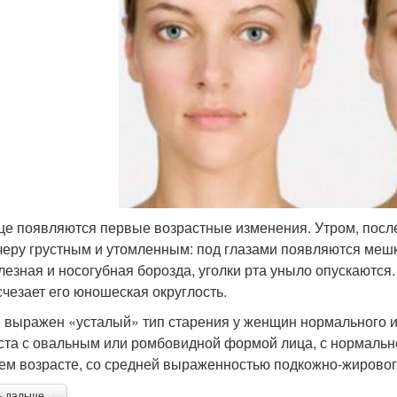
це появляются первые возрастные изменения. Утром, после
ечеру грустным и утомленным: под глазами появляются мешк
лезная и носогубная борозда, уголки рта уныло опускаются
счезает его юношеская округлость.
 выражен «усталый» тип старения у женщин нормального и
ста с овальным или ромбовидной формой лица, с нормально
ем возрасте, со средней выраженностью подкожно-жировог
ь дальше →