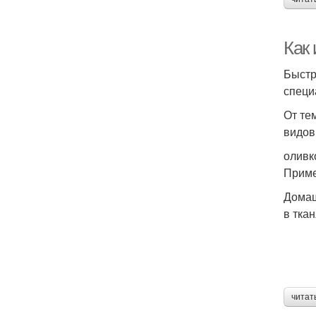
Как
Быстр
специ
От те
видов
оливк
Приме
Домаш
в тка
читат