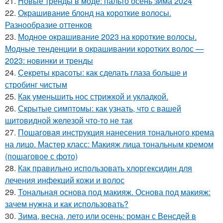
21.
Новые тренды в моде: пальто осень зима 2024
22.
Окрашивание блонд на короткие волосы.
Разнообразие оттенков
23.
Модное окрашивание 2023 на короткие волосы.
Модные тенденции в окрашивании коротких волос —
2023: новинки и тренды
24.
Секреты красоты: как сделать глаза больше и
стробинг чистым
25.
Как уменьшить нос стрижкой и укладкой.
26.
Скрытые симптомы: как узнать, что с вашей
щитовидной железой что-то не так
27.
Пошаговая инструкция нанесения тонального крема
на лицо. Мастер класс: Макияж лица тональным кремом
(пошаговое с фото)
28.
Как правильно использовать хлоргексидин для
лечения инфекций кожи и волос
29.
Тональная основа под макияж. Основа под макияж:
зачем нужна и как использовать?
30.
Зима, весна, лето или осень: роман с Венсдей в