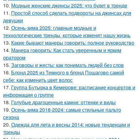
10.
Модные женские джинсы 2025: что будет в тренде
11.
Простой способ сделать подвороты на джинсах для
девушки
12.
Осень-зима 2025: главные модные и
технологические тренды, которые изменят нашу жизнь
13.
Какие бывают манеры говорить: полное руководство
14.
Манера говорить: Как стать уверенным и ярким
оратором
15.
Заговоры и жесты: как понимать людей без слов
16.
Блонд 2025 из Темного в блонд Пошагово самой
себе: как изменить цвет волос
17.
Группа Бутырка в Кемерове: расписание концертов и
информация о группе
18.
Голубые драгоценные камни: оттенки и виды
19.
Осень-зима 2018-2024: самые стильные пальто
сезона
20.
Одежда для лета и весны 2014: новые тенденции и
тренды