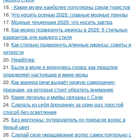
15.
- Какие музеи наиболее популярны среди туристов
16.
Что носить осенью 2025: главные модные тренды
17.
Модные тенденции 2025: что носить завтра
18.
Как модно подвернуть джинсы в 2025: 5 стильных
вариантов для каждого стиля
19.
Как стильно подвернуть длинные джинсы: советы и
хитрости
20.
Headlines:
21.
Были в моде и вернулись снова: как прошлое
определяет настоящее в мире моды
22.
Как манера речи выдаёт низкую самооценку:
признаки, на которые стоит обратить внимание
23.
Какие легенды и мифы связаны с Сочи
24.
Сделать из себя блондинку за один раз: простой
способ без осветления
25.
Без желтизны: путеводитель по покраске волос в
белый цвет
26.
Сделай свое окрашивание волос самостоятельно с