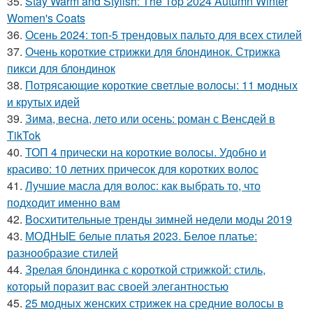
35.
Stay Warm and Stylish: The Top 2024 Autumn Winter
Women's Coats
36.
Осень 2024: топ-5 трендовых пальто для всех стилей
37.
Очень короткие стрижки для блондинок. Стрижка
пикси для блондинок
38.
Потрясающие короткие светлые волосы: 11 модных
и крутых идей
39.
Зима, весна, лето или осень: роман с Венсдей в
TikTok
40.
ТОП 4 прически на короткие волосы. Удобно и
красиво: 10 летних причесок для коротких волос
41.
Лучшие масла для волос: как выбрать то, что
подходит именно вам
42.
Восхитительные тренды зимней недели моды 2019
43.
МОДНЫЕ белые платья 2023. Белое платье:
разнообразие стилей
44.
Зрелая блондинка с короткой стрижкой: стиль,
который поразит вас своей элегантностью
45.
25 модных женских стрижек на средние волосы в