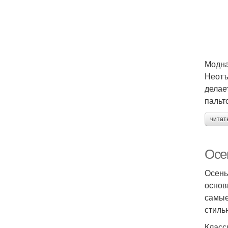
Модна
Неотъ
делае
пальт
читат
Осе
Осень
основ
самые
стиль
Класс