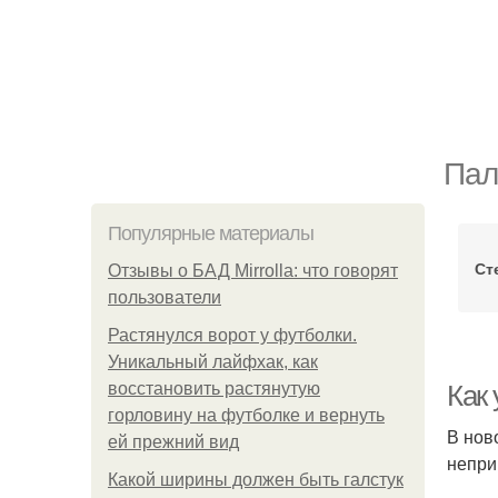
Пал
Популярные материалы
Ст
Отзывы о БАД Mirrolla: что говорят
пользователи
Растянулся ворот у футболки.
Уникальный лайфхак, как
восстановить растянутую
Как 
горловину на футболке и вернуть
В нов
ей прежний вид
непри
Какой ширины должен быть галстук