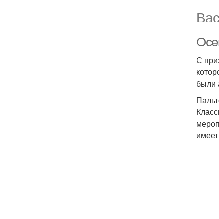
Вас
Осе
С при
котор
были 
Пальт
Класс
мероп
имеет