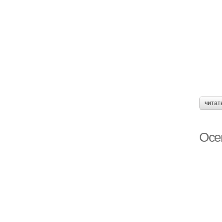
читат
Осен