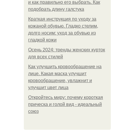
и как правильно его выбрать. Как
подобрать длину галстука
Краткая инструкция по уходу за
кожаной обувью. Гладко стелим,
долго носим: уход за обувью из
гладкой кожи
Осень 2024: тренды женских курток
для всех стилей
Как улучшить кровообращение на
лице. Какая маска улучшит
кровообращение, увлажнит и
улучшит цвет лица
Откройтесь миру: почему короткая
прическа и голой вид - идеальный
союз