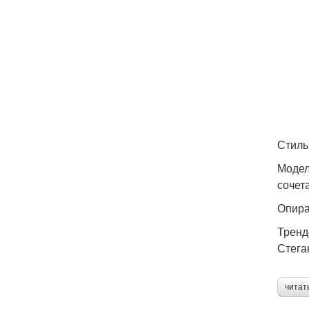
Стиль
Модел
сочет
Опира
Трен
Стега
читат