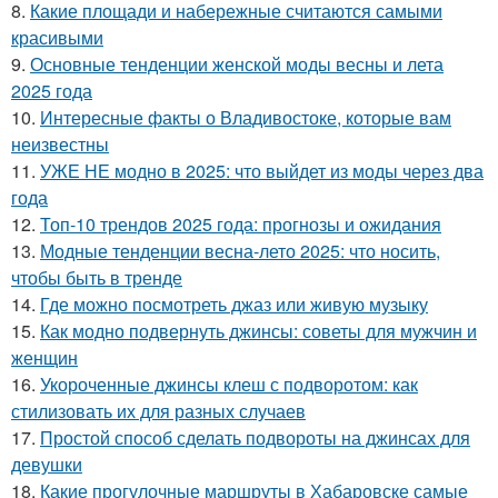
8.
Какие площади и набережные считаются самыми
красивыми
9.
Основные тенденции женской моды весны и лета
2025 года
10.
Интересные факты о Владивостоке, которые вам
неизвестны
11.
УЖЕ НЕ модно в 2025: что выйдет из моды через два
года
12.
Топ-10 трендов 2025 года: прогнозы и ожидания
13.
Модные тенденции весна-лето 2025: что носить,
чтобы быть в тренде
14.
Где можно посмотреть джаз или живую музыку
15.
Как модно подвернуть джинсы: советы для мужчин и
женщин
16.
Укороченные джинсы клеш с подворотом: как
стилизовать их для разных случаев
17.
Простой способ сделать подвороты на джинсах для
девушки
18.
Какие прогулочные маршруты в Хабаровске самые