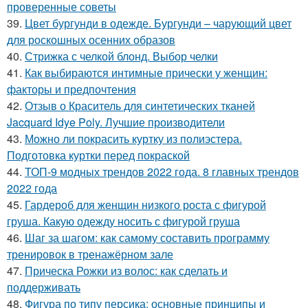
проверенные советы
39.
Цвет бургунди в одежде. Бургунди – чарующий цвет
для роскошных осенних образов
40.
Стрижка с челкой блонд. Выбор челки
41.
Как выбираются интимные прически у женщин:
факторы и предпочтения
42.
Отзыв о Краситель для синтетических тканей
Jacquard Idye Poly. Лучшие производители
43.
Можно ли покрасить куртку из полиэстера.
Подготовка куртки перед покраской
44.
ТОП-9 модных трендов 2022 года. 8 главных трендов
2022 года
45.
Гардероб для женщин низкого роста с фигурой
груша. Какую одежду носить с фигурой груша
46.
Шаг за шагом: как самому составить программу
тренировок в тренажёрном зале
47.
Прическа Рожки из волос: как сделать и
поддерживать
48.
Фигура по типу персика: основные принципы и